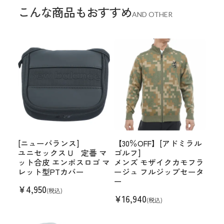
こんな商品もおすすめ
AND OTHER
[ニューバランス]
【30％OFF】[アドミラル
ユニセックス U 定番 マ
ゴルフ]
ット合皮 エンボスロゴ マ
メンズ モザイクカモフラ
レット型PTカバー
ージュ フルジップセータ
ー
¥
4,950
(税込)
¥
16,940
(税込)