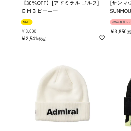
【30％OFF】[アドミラル ゴルフ]
[サンマ
ＥＭＢビーニー
SUNMOU
SALE
2026年春夏モ
¥
3,630
¥
3,850
¥
2,541
税込