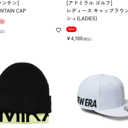
ウンテン]
[アドミラル ゴルフ]
NTAIN CAP
レディース キャップラウ
シュ(LADIES)
デル
NEW
税込
¥
4,180
税込