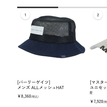
全てのメンズウェア
全てのレディースウェア
全てのバッグ
全てのアクセサリー
Admiral GOLF
半袖シャツ
半袖シャツ
帽子
キャ
DISNE
全てのセール
メンズウェア
全ての練習器
パッティング
ベスト
ベスト
キャディバッグ・スタンド
マーカー
MARSQUEST
アウター
アウター
グローブ
キャ
MASTE
アクセサリー
ショートパンツ
ショートパンツ
トートバッグ
ヘッドカバー
NEW ERA
インナー
スカート
氷嚢・保冷バッ
ラウ
OKER
インナー
ポーチ
ファイスカバー
PING APPAREL
レイン
小物
クラ
PRO 
QUICK MASTER
TOMMY
White Beauty
ELEC
シューズ
TOUR TEE
その
全てのシューズ
シューレス（紐）
プ
ダイヤルタイプ
[パーリーゲイツ]
[マスタ
メンズ ALLメッシュHAT
ユニセッ
R
¥
8,360
(税込)
¥
7,920
(税