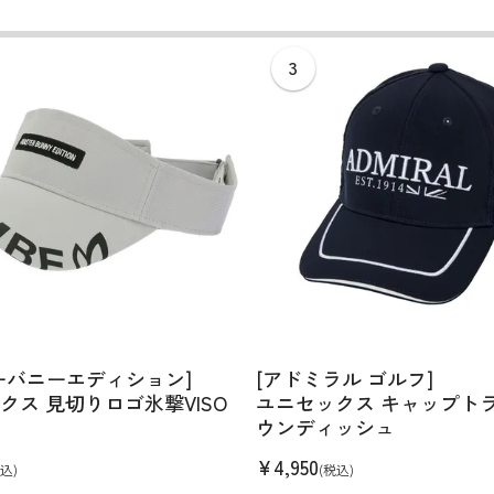
ディバッグ
Y
長袖シャツ
長袖シャツ
ソックス
キャディバッグ・カート
Jack Bunny!!
セーター・トレー
セーター・トレー
ベルト
レディースウェア
バッグ
スイング
ディバッグ・キャスター付き
R BUNNY EDITION
ボトムス
ボトムス
サングラス
ボストンバッグ
new balance
ロングパンツ
ロングパンツ
ティー
グ
ンドバッグ
U
レイン
キュロット
レッグウォーマー
シューズケース
PEARLY GATES
ワンピース
アンブレラ（傘）
ブケース
SENDR
トラベルカバー
Psycho Bunny
 HILFIGER GOLF
TRAVISMATHEW
TRON
SUNMOUNTAIN
他ブランド
タイ
ーバニーエディション]
[アドミラル ゴルフ]
クス 見切りロゴ氷撃VISO
ユニセックス キャップト
ウンディッシュ
¥
4,950
込)
(税込)