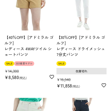
【40％OFF】[アドミラル ゴ
【30％OFF】[アドミラル ゴ
ルフ]
ルフ]
レディース 4WAYツイル シ
レディース ドライメッシュ
ョートパンツ
7分丈パンツ
SALE
2025春夏モデル
SALE
¥
14,300
在庫切れ
¥
8,580
税込
¥
16,940
¥
11,858
税込