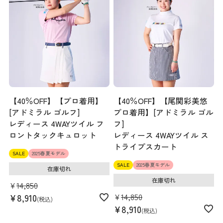
【40％OFF】【プロ着用】
【40％OFF】【尾関彩美悠
[アドミラル ゴルフ]
プロ着用】[アドミラル ゴル
レディース 4WAYツイル フ
フ]
ロントタックキュロット
レディース 4WAYツイル ス
トライプスカート
SALE
2025春夏モデル
SALE
2025春夏モデル
在庫切れ
在庫切れ
¥
14,850
¥
14,850
¥
8,910
税込
¥
8,910
税込