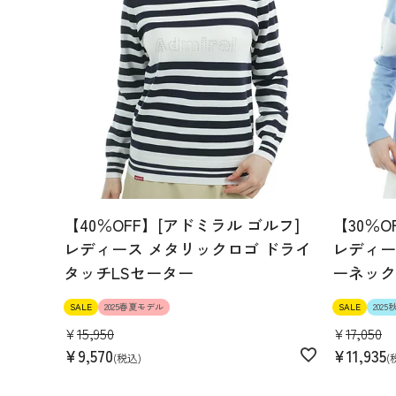
【40％OFF】[アドミラル ゴルフ]
【30％O
レディース メタリックロゴ ドライ
レディー
タッチLSセーター
ーネック
SALE
2025春夏モデル
SALE
202
¥
15,950
¥
17,050
¥
9,570
¥
11,935
税込