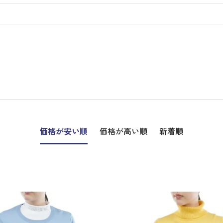
ディバッグ
Y
長袖シャツ
長袖シャツ
ソックス
キャディバッグ・カート
Jack Bunny!!
セーター・トレー
セーター・トレー
ベルト
レディースウェア
バッグ
スイング
ディバッグ・キャスター付き
R BUNNY EDITION
ボトムス
ボトムス
サングラス
ボストンバッグ
new balance
ロングパンツ
ロングパンツ
ティー
グ
ンドバッグ
U
レイン
キュロット
レッグウォーマー
シューズケース
PEARLY GATES
ワンピース
アンブレラ（傘）
ブケース
SENDR
トラベルカバー
Psycho Bunny
 HILFIGER GOLF
TRAVISMATHEW
TRON
SUNMOUNTAIN
他ブランド
タイ
価格が安い順
価格が高い順
新着順