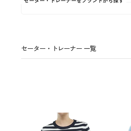
セーター・トレーナーをブランドから探す
全てのメンズウェア
全てのレディースウェア
全てのバッグ
全てのアクセサリー
Admiral GOLF
半袖シャツ
半袖シャツ
帽子
キャ
DISNE
全てのセール
メンズウェア
全ての練習器
パッティング
ベスト
ベスト
キャディバッグ・スタンド
マーカー
MARSQUEST
アウター
アウター
グローブ
キャ
MASTE
アクセサリー
ショートパンツ
ショートパンツ
トートバッグ
ヘッドカバー
NEW ERA
インナー
スカート
氷嚢・保冷バッ
ラウ
OKER
インナー
ポーチ
ファイスカバー
PING APPAREL
レイン
小物
クラ
PRO 
QUICK MASTER
TOMMY
セーター・トレーナー 一覧
White Beauty
ELEC
シューズ
TOUR TEE
その
全てのシューズ
シューレス（紐）
プ
ダイヤルタイプ