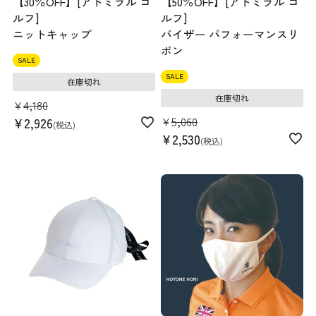
【30％OFF】[アドミラル ゴ
【50％OFF】[アドミラル ゴ
ルフ]
ルフ]
ニットキャップ
バイザー パフォーマンスリ
ボン
SALE
SALE
在庫切れ
在庫切れ
¥
4,180
¥
5,060
¥
2,926
税込
¥
2,530
税込