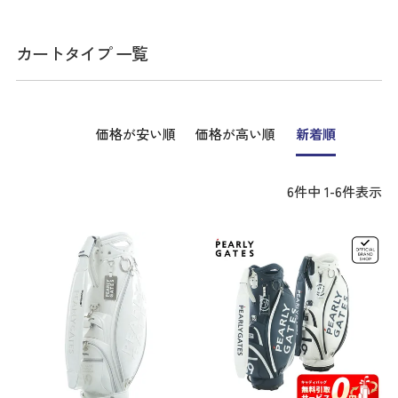
カートタイプ 一覧
価格が安い順
価格が高い順
新着順
6
件中
1
-
6
件表示