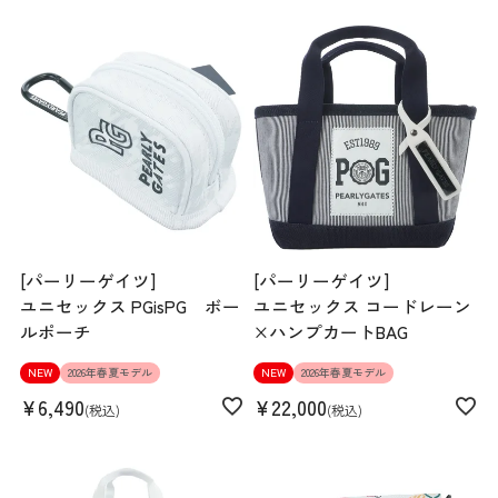
[パーリーゲイツ]
[パーリーゲイツ]
ユニセックス PGisPG ボー
ユニセックス コードレーン
ルポーチ
×ハンプカートBAG
NEW
2026年春夏モデル
NEW
2026年春夏モデル
¥
6,490
¥
22,000
税込
税込