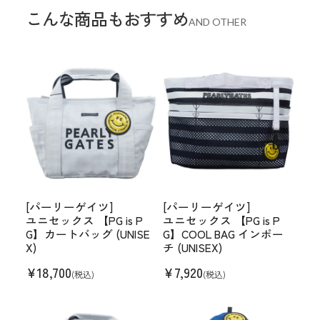
こんな商品もおすすめ
AND OTHER
[パーリーゲイツ]
[パーリーゲイツ]
ユニセックス 【PG is P
ユニセックス 【PG is P
G】カートバッグ (UNISE
G】COOL BAG インポー
X)
チ (UNISEX)
¥
18,700
¥
7,920
(税込)
(税込)