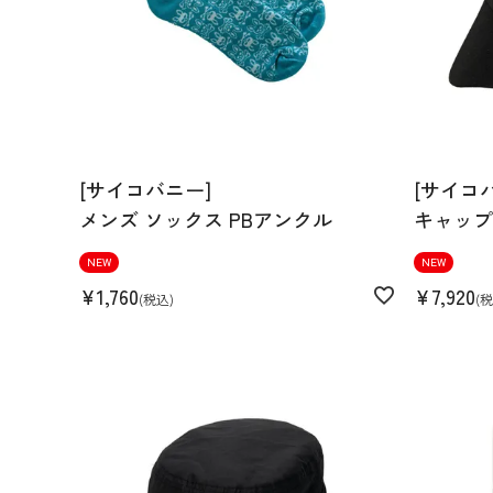
[サイコバニー]
[サイコ
メンズ ソックス PBアンクル
キャップ3
NEW
NEW
¥
1,760
¥
7,920
税込
税