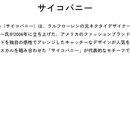
サイコバニー
ディバッグ
Y
長袖シャツ
長袖シャツ
ソックス
キャディバッグ・カート
Jack Bunny!!
セーター・トレー
セーター・トレー
ベルト
レディースウェア
バッグ
スイング
ディバッグ・キャスター付き
R BUNNY EDITION
ボトムス
ボトムス
サングラス
ボストンバッグ
new balance
ロングパンツ
ロングパンツ
ティー
グ
ンドバッグ
U
レイン
キュロット
レッグウォーマー
シューズケース
PEARLY GATES
ワンピース
アンブレラ（傘）
 Bunny（サイコバニー）は、ラルフローレンの元ネクタイデザイナ
ー氏が2006年に立ち上げた、アメリカのファッションブランド
ブケース
SENDR
トラベルカバー
Psycho Bunny
ドを独自の感性でアレンジしたキャッチーなデザインが人気を
 HILFIGER GOLF
TRAVISMATHEW
スカルを組み合わせた「サイコバニー」が代表的なモチーフで
TRON
SUNMOUNTAIN
他ブランド
タイ