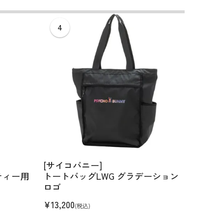
[サイコバニー]
[サイ
ティー用
トートバッグLWG グラデーション
ボールポ
ロゴ
¥
3,30
¥
13,200
(税込)