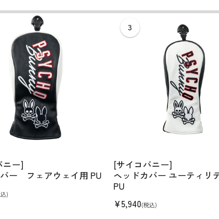
バニー]
[サイコバニー]
バー フェアウェイ用 PU
ヘッドカバー ユーティリ
PU
税込)
¥
5,940
(税込)