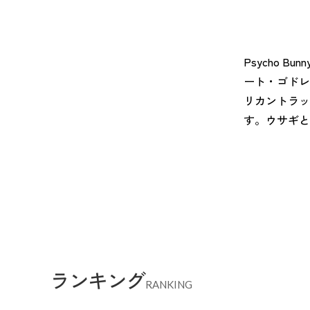
全てのメンズウェア
全てのレディースウェア
全てのバッグ
全てのアクセサリー
Admiral GOLF
半袖シャツ
半袖シャツ
帽子
キャ
DISNE
全てのセール
メンズウェア
全ての練習器
パッティング
ベスト
ベスト
キャディバッグ・スタンド
マーカー
MARSQUEST
アウター
アウター
グローブ
キャ
MASTE
アクセサリー
ショートパンツ
ショートパンツ
トートバッグ
ヘッドカバー
NEW ERA
インナー
スカート
氷嚢・保冷バッ
ラウ
OKER
Psycho
ート・ゴドレ
インナー
ポーチ
ファイスカバー
PING APPAREL
レイン
小物
クラ
PRO 
リカントラッ
QUICK MASTER
TOMMY
す。ウサギと
White Beauty
ELEC
シューズ
TOUR TEE
その
全てのシューズ
シューレス（紐）
プ
ダイヤルタイプ
ランキング
RANKING