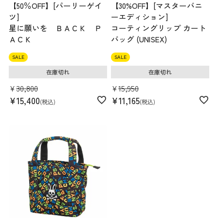
【50％OFF】[パーリーゲイ
【30%OFF】[マスターバニ
ツ]
ーエディション]
星に願いを ＢＡＣＫ Ｐ
コーティングリップ カート
ＡＣＫ
バッグ (UNISEX)
SALE
SALE
在庫切れ
在庫切れ
¥
30,800
¥
15,950
¥
15,400
¥
11,165
税込
税込