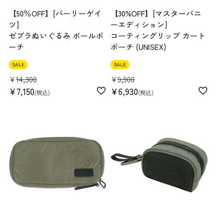
【50％OFF】[パーリーゲイ
【30%OFF】[マスターバニ
ツ]
ーエディション]
ゼブラぬいぐるみ ボールポ
コーティングリップ カート
ーチ
ポーチ (UNISEX)
SALE
SALE
¥
14,300
¥
9,900
¥
7,150
¥
6,930
税込
税込