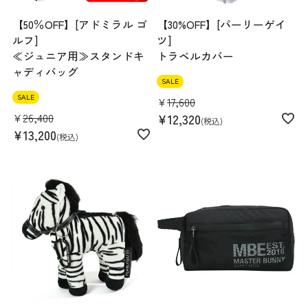
【50％OFF】[アドミラル ゴ
【30%OFF】[パーリーゲイ
ルフ]
ツ]
≪ジュニア用≫スタンドキ
トラベルカバー
ャディバッグ
SALE
SALE
¥
17,600
¥
26,400
¥
12,320
税込
¥
13,200
税込