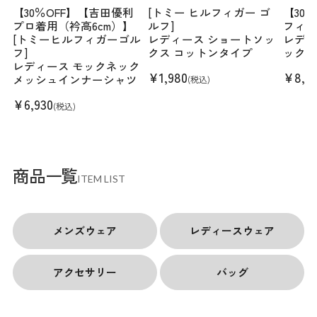
【30％OFF】【吉田優利
[トミー ヒルフィガー ゴ
【30％
プロ着用（衿高6cm）】
ルフ]
フィガ
[トミーヒルフィガーゴル
レディース ショートソッ
レディ
フ]
クス コットンタイプ
ックネ
レディース モックネック
¥
1,980
¥
8,4
メッシュインナーシャツ
(税込)
¥
6,930
(税込)
商品一覧
ITEM LIST
メンズウェア
レディースウェア
アクセサリー
バッグ