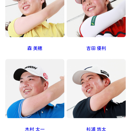
森 美穂
吉田 優利
木村 太一
杉浦 悠太