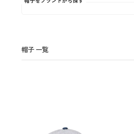
帽子をブランドから探す
全てのメンズウェア
全てのレディースウェア
全てのバッグ
全てのアクセサリー
Admiral GOLF
半袖シャツ
半袖シャツ
帽子
キャ
DISNE
全てのセール
メンズウェア
全ての練習器
パッティング
ベスト
ベスト
キャディバッグ・スタンド
マーカー
MARSQUEST
アウター
アウター
グローブ
キャ
MASTE
アクセサリー
ショートパンツ
ショートパンツ
トートバッグ
ヘッドカバー
NEW ERA
インナー
スカート
氷嚢・保冷バッ
ラウ
OKER
インナー
ポーチ
ファイスカバー
PING APPAREL
レイン
小物
クラ
PRO 
QUICK MASTER
TOMMY
帽子 一覧
White Beauty
ELEC
シューズ
TOUR TEE
その
全てのシューズ
シューレス（紐）
プ
ダイヤルタイプ