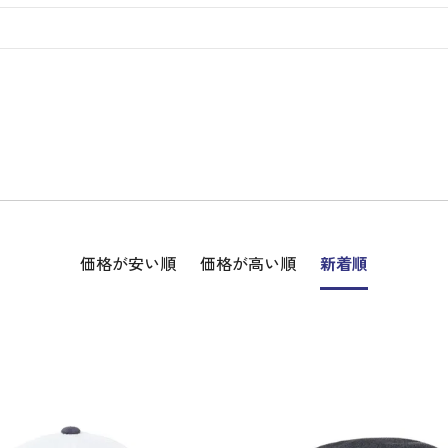
ディバッグ
Y
長袖シャツ
長袖シャツ
ソックス
キャディバッグ・カート
Jack Bunny!!
セーター・トレー
セーター・トレー
ベルト
レディースウェア
バッグ
スイング
ディバッグ・キャスター付き
R BUNNY EDITION
ボトムス
ボトムス
サングラス
ボストンバッグ
new balance
ロングパンツ
ロングパンツ
ティー
グ
ンドバッグ
U
レイン
キュロット
レッグウォーマー
シューズケース
PEARLY GATES
ワンピース
アンブレラ（傘）
ブケース
SENDR
トラベルカバー
Psycho Bunny
 HILFIGER GOLF
TRAVISMATHEW
TRON
SUNMOUNTAIN
他ブランド
タイ
価格が安い順
価格が高い順
新着順