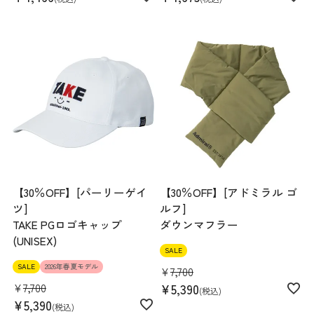
【30％OFF】[パーリーゲイ
【30％OFF】[アドミラル ゴ
ツ]
ルフ]
TAKE PGロゴキャップ
ダウンマフラー
(UNISEX)
SALE
SALE
2026年春夏モデル
¥
7,700
¥
7,700
¥
5,390
税込
¥
5,390
税込