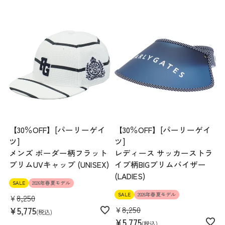
【30％OFF】[パーリーゲイ
【30％OFF】[パーリーゲイ
ツ]
ツ]
メンズ ボーダー柄フラット
レディース サッカーストラ
ブリムUVキャップ (UNISEX)
イプ柄BIGブリムバイザー
(LADIES)
SALE
2026年春夏モデル
SALE
2026年春夏モデル
¥
8,250
¥
8,250
¥
5,775
税込
¥
5,775
税込