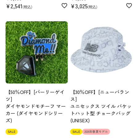
¥
2,541
¥
3,025
税込
税込
【50％OFF】[パーリーゲイ
【30％OFF】[ニューバラン
ツ]
ス]
ダイヤモンドモチーフ マー
ユニセックス ツイル バケッ
カー (ダイヤモンドシリー
トハット型 チョークバッグ
ズ)
(UNISEX)
SALE
SALE
2026年春夏モデル