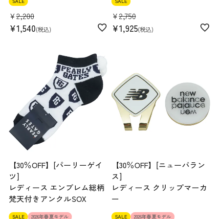
SALE
SALE
¥
2,200
¥
2,750
¥
1,540
¥
1,925
税込
税込
【30％OFF】[パーリーゲイ
【30％OFF】[ニューバラン
ツ]
ス]
レディース エンブレム総柄
レディース クリップマーカ
梵天付きアンクルSOX
ー
SALE
2026年春夏モデル
SALE
2026年春夏モデル