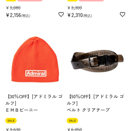
¥
3,080
¥
3,300
¥
2,156
¥
2,310
税込
税込
【30％OFF】[アドミラル ゴ
【50％OFF】[アドミラル ゴ
ルフ]
ルフ]
ＥＭＢビーニー
ベルト クリアテープ
SALE
SALE
¥
3,630
¥
6,050