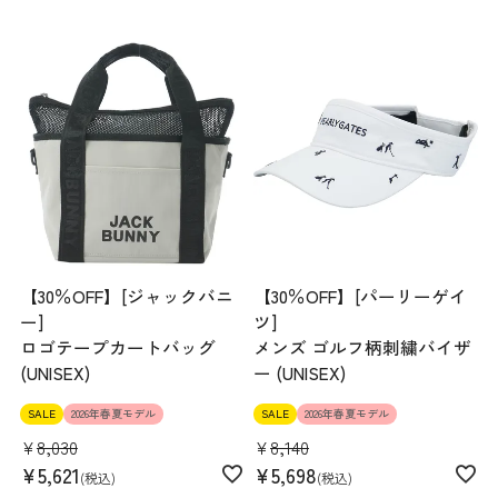
【30％OFF】[ジャックバニ
【30％OFF】[パーリーゲイ
ー]
ツ]
ロゴテープカートバッグ
メンズ ゴルフ柄刺繍バイザ
(UNISEX)
ー (UNISEX)
SALE
2026年春夏モデル
SALE
2026年春夏モデル
¥
8,030
¥
8,140
¥
5,621
¥
5,698
税込
税込