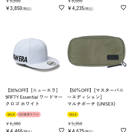
¥
5,500
¥
6,050
¥
3,850
¥
4,235
税込
税込
【30%OFF】[ニューエラ]
【50％OFF】[マスターバニ
9FIFTY Essential ワードマー
ーエディション]
クロゴ ホワイト
マルチポーチ (UNISEX)
SALE
2025春夏モデル
SALE
¥
6,380
¥
9,350
¥
4,466
¥
4,675
税込
税込