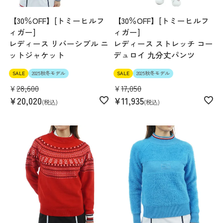
【30％OFF】[トミーヒルフ
【30％OFF】[トミーヒルフ
ィガー]
ィガー]
レディース リバーシブル ニ
レディース ストレッチ コー
ットジャケット
デュロイ 九分丈パンツ
SALE
2025秋冬モデル
SALE
2025秋冬モデル
¥
28,600
¥
17,050
¥
20,020
¥
11,935
税込
税込