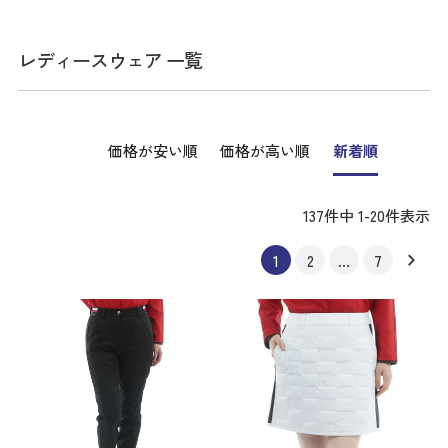
レディースウェア 一覧
価格が安い順
価格が高い順
新着順
137
件中
1
-
20
件表示
1
2
…
7