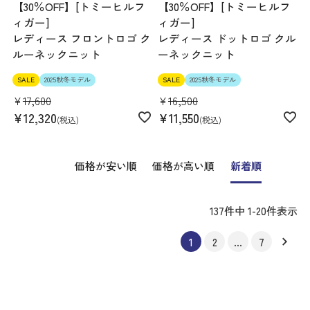
【30％OFF】[トミーヒルフ
【30％OFF】[トミーヒルフ
ィガー]
ィガー]
レディース フロントロゴ ク
レディース ドットロゴ クル
ルーネックニット
ーネックニット
SALE
2025秋冬モデル
SALE
2025秋冬モデル
¥
17,600
¥
16,500
¥
12,320
¥
11,550
税込
税込
価格が安い順
価格が高い順
新着順
137
件中
1
-
20
件表示
1
2
…
7