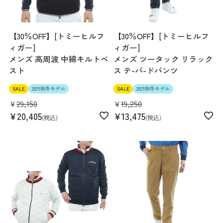
【30％OFF】[トミーヒルフ
【30％OFF】[トミーヒルフ
ィガー]
ィガー]
メンズ 高周波 中綿キルトベ
メンズ ツータック リラック
スト
ス テ-パ-ドパンツ
SALE
2025秋冬モデル
SALE
2025秋冬モデル
¥
29,150
¥
19,250
¥
20,405
¥
13,475
税込
税込