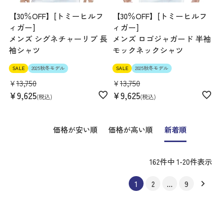
【30％OFF】[トミーヒルフ
【30％OFF】[トミーヒルフ
ィガー]
ィガー]
メンズ シグネチャーリブ 長
メンズ ロゴジャガード 半袖
袖シャツ
モックネックシャツ
SALE
2025秋冬モデル
SALE
2025秋冬モデル
¥
13,750
¥
13,750
¥
9,625
¥
9,625
税込
税込
価格が安い順
価格が高い順
新着順
162
件中
1
-
20
件表示
1
2
…
9