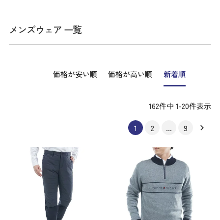
メンズウェア 一覧
価格が安い順
価格が高い順
新着順
162
件中
1
-
20
件表示
1
2
…
9