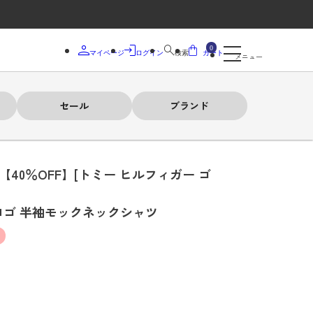
0
マイページ
ログイン
検索
カート
メニュー
セール
ブランド
【40％OFF】[トミー ヒルフィガー ゴ
ロゴ 半袖モックネックシャツ