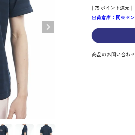
ディバッグ
Y
長袖シャツ
長袖シャツ
ソックス
キャディバッグ・カート
Jack Bunny!!
セーター・トレー
セーター・トレー
ベルト
[
75
ポイント還元 ]
レディースウェア
バッグ
スイング
ディバッグ・キャスター付き
R BUNNY EDITION
ボトムス
ボトムス
サングラス
ボストンバッグ
new balance
ロングパンツ
ロングパンツ
ティー
出荷倉庫：関東セ
グ
ンドバッグ
U
レイン
キュロット
レッグウォーマー
シューズケース
PEARLY GATES
ワンピース
アンブレラ（傘）
ブケース
SENDR
トラベルカバー
Psycho Bunny
 HILFIGER GOLF
TRAVISMATHEW
商品のお問い合わ
TRON
SUNMOUNTAIN
他ブランド
タイ