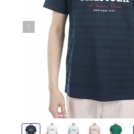
全てのメンズウェア
全てのレディースウェア
全てのバッグ
全てのアクセサリー
Admiral GOLF
半袖シャツ
半袖シャツ
帽子
キャ
DISNE
全てのセール
メンズウェア
全ての練習器
パッティング
ベスト
ベスト
キャディバッグ・スタンド
マーカー
MARSQUEST
アウター
アウター
グローブ
キャ
MASTE
アクセサリー
ショートパンツ
ショートパンツ
トートバッグ
ヘッドカバー
NEW ERA
インナー
スカート
氷嚢・保冷バッ
ラウ
OKER
インナー
ポーチ
ファイスカバー
PING APPAREL
レイン
小物
クラ
PRO 
QUICK MASTER
TOMMY
White Beauty
ELEC
シューズ
TOUR TEE
その
全てのシューズ
シューレス（紐）
プ
ダイヤルタイプ