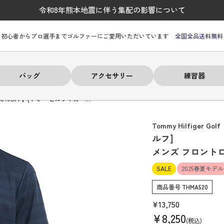
令和8年熊本地震に伴う集配の影響について
初心者からプロ選手までゴルファーにご愛用いただいています
全国全品送料無料
バッグ
アクセサリー
練習器
40％OFF】[トミー ヒルフィガー…
Tommy Hilfiger Golf
ルフ]
メンズ フロント
ーヒルフィガー
ーヒルフィガー
ーヒルフィガー
ーヒルフィガー
ーヒルフィガー
ーヒルフィガー
ーヒルフィガー
# パーリーゲイツ
# パーリーゲイツ
# パーリーゲイツ
# パーリーゲイツ
# パーリーゲイツ
# パーリーゲイツ
# パーリーゲイツ
SALE
2025春夏モデル
商品番号
THMA520
¥
13,750
¥
8,250
税込