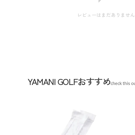
LL
身丈:73.0cm / 肩幅:45.0cm / 身幅:56.0cm / 裾幅:5
3L
身丈:75.0cm / 肩幅:47.0cm / 身幅:59.0cm / 裾幅:5
レビューはまだありませ
スペック
素材
ポリエステル100%
生産国
中国
機能
吸水速乾 UVカット 抗菌防臭
YAMANI GOLFおすすめ
check this o