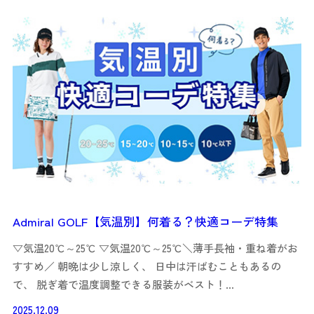
Admiral GOLF【気温別】何着る？快適コーデ特集
▽気温20℃～25℃ ▽気温20℃～25℃＼薄手長袖・重ね着がお
すすめ／ 朝晩は少し涼しく、 日中は汗ばむこともあるの
で、 脱ぎ着で温度調整できる服装がベスト！…
2025.12.09