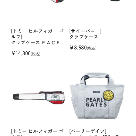
[トミー ヒルフィガー ゴ
[サイコバニー]
ルフ]
クラブケース
クラブケース ＦＡＣＥ
¥
8,580
(税込)
¥
14,300
(税込)
[トミー ヒルフィガー ゴ
[パーリーゲイツ]