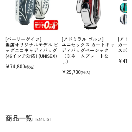
[パーリーゲイツ]
[アドミラル ゴルフ]
[アド
当店オリジナルモデル ビ
ユニセックス カートキャ
カート
ッグニコキャディバッグ
ディバッグベーシック
スポー
(46インチ対応) (UNISEX)
（※ネームプレートな
¥
41,
し）
¥
74,800
(税込)
¥
29,700
(税込)
商品一覧
ITEM LIST