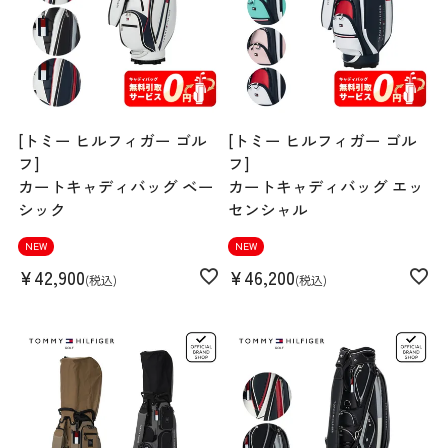
[トミー ヒルフィガー ゴル
[トミー ヒルフィガー ゴル
フ]
フ]
カートキャディバッグ ベー
カートキャディバッグ エッ
シック
センシャル
NEW
NEW
¥
42,900
¥
46,200
税込
税込