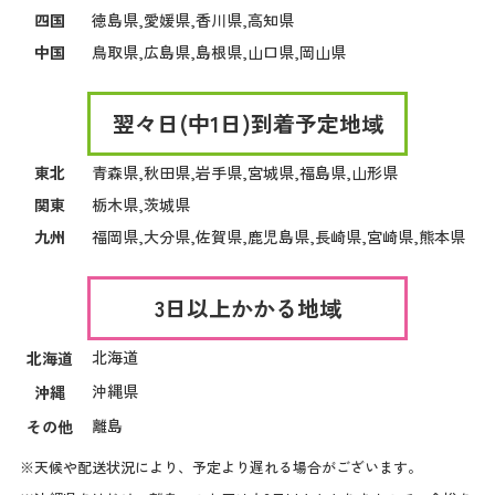
四国
徳島県,愛媛県,香川県,高知県
中国
鳥取県,広島県,島根県,山口県,岡山県
翌々日(中1日)到着予定地域
東北
青森県,秋田県,岩手県,宮城県,福島県,山形県
関東
栃木県,茨城県
九州
福岡県,大分県,佐賀県,鹿児島県,長崎県,宮崎県,熊本県
3日以上かかる地域
北海道
北海道
沖縄県
沖縄
離島
その他
※天候や配送状況により、予定より遅れる場合がございます。