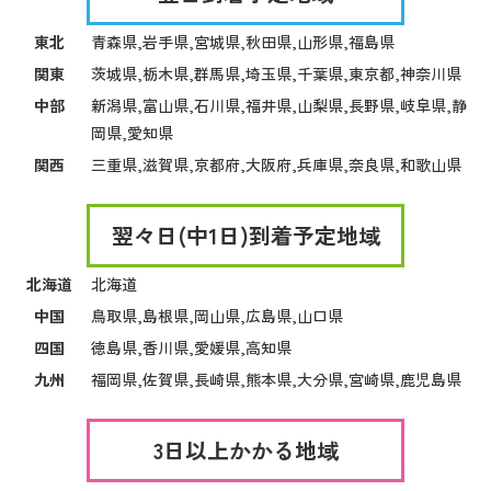
東北
青森県,岩手県,宮城県,秋田県,山形県,福島県
関東
茨城県,栃木県,群馬県,埼玉県,千葉県,東京都,神奈川県
中部
新潟県,富山県,石川県,福井県,山梨県,長野県,岐阜県,静
岡県,愛知県
関西
三重県,滋賀県,京都府,大阪府,兵庫県,奈良県,和歌山県
翌々日(中1日)到着予定地域
北海道
北海道
中国
鳥取県,島根県,岡山県,広島県,山口県
四国
徳島県,香川県,愛媛県,高知県
九州
福岡県,佐賀県,長崎県,熊本県,大分県,宮崎県,鹿児島県
3日以上かかる地域