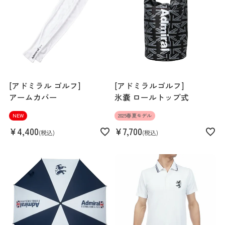
素材
ポリエステル100%
生産国
中国
機能
ストレッチ
[アドミラル ゴルフ]
[アドミラルゴルフ]
アームカバー
氷嚢 ロールトップ式
NEW
2025春夏モデル
¥
4,400
¥
7,700
税込
税込