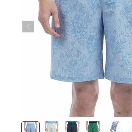
全てのメンズウェア
全てのレディースウェア
全てのバッグ
全てのアクセサリー
Admiral GOLF
半袖シャツ
半袖シャツ
帽子
キャ
DISNE
全てのセール
メンズウェア
全ての練習器
パッティング
ベスト
ベスト
キャディバッグ・スタンド
マーカー
MARSQUEST
アウター
アウター
グローブ
キャ
MASTE
アクセサリー
ショートパンツ
ショートパンツ
トートバッグ
ヘッドカバー
NEW ERA
インナー
スカート
氷嚢・保冷バッ
ラウ
OKER
インナー
ポーチ
ファイスカバー
PING APPAREL
レイン
小物
クラ
PRO 
QUICK MASTER
TOMMY
White Beauty
ELEC
シューズ
TOUR TEE
その
全てのシューズ
シューレス（紐）
プ
ダイヤルタイプ