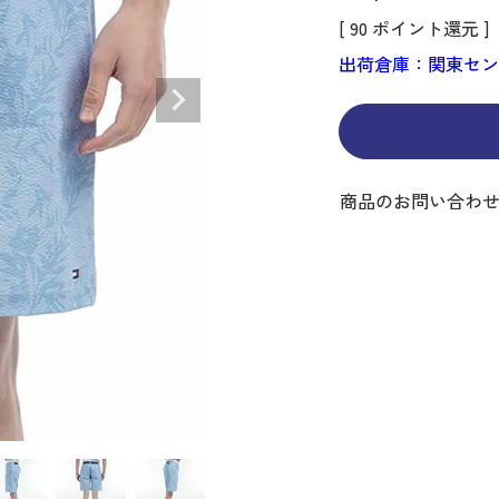
ディバッグ
Y
長袖シャツ
長袖シャツ
ソックス
キャディバッグ・カート
Jack Bunny!!
セーター・トレー
セーター・トレー
ベルト
[
90
ポイント還元 ]
レディースウェア
バッグ
スイング
ディバッグ・キャスター付き
R BUNNY EDITION
ボトムス
ボトムス
サングラス
ボストンバッグ
new balance
ロングパンツ
ロングパンツ
ティー
出荷倉庫：関東セ
グ
ンドバッグ
U
レイン
キュロット
レッグウォーマー
シューズケース
PEARLY GATES
ワンピース
アンブレラ（傘）
ブケース
SENDR
トラベルカバー
Psycho Bunny
 HILFIGER GOLF
TRAVISMATHEW
商品のお問い合わ
TRON
SUNMOUNTAIN
他ブランド
タイ