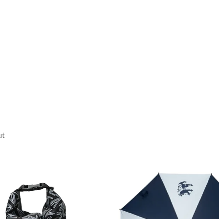
/ ワタリ:35.3cm /
股
ん
/ ワタリ:36.6cm /
股
ut