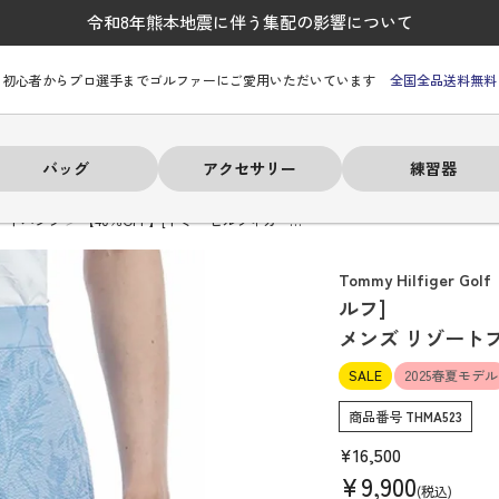
令和8年熊本地震に伴う集配の影響について
初心者からプロ選手までゴルファーにご愛用いただいています
全国全品送料無料
バッグ
アクセサリー
練習器
ートパンツ
【40％OFF】[トミー ヒルフィガー…
Tommy Hilfiger Golf
ルフ]
メンズ リゾート
ーヒルフィガー
ーヒルフィガー
ーヒルフィガー
ーヒルフィガー
ーヒルフィガー
ーヒルフィガー
ーヒルフィガー
# パーリーゲイツ
# パーリーゲイツ
# パーリーゲイツ
# パーリーゲイツ
# パーリーゲイツ
# パーリーゲイツ
# パーリーゲイツ
SALE
2025春夏モデル
商品番号
THMA523
¥
16,500
¥
9,900
税込