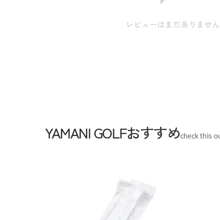
上:25.0cm / 股下:24.0cm
裾幅:28.8cm / ウエスト:82.0cm / ヒップ:110.0cm 
レビューはまだありませ
LL
上:25.5cm / 股下:25.0cm
裾幅:29.6cm / ウエスト:86.0cm / ヒップ:114.0cm 
3L
上:26.0cm / 股下:26.0cm
スペック
YAMANI GOLFおすすめ
素材
ポリエステル100%
check this o
生産国
中国
機能
ストレッチ