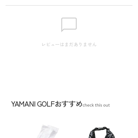
※実寸のため、商品タグのサイズ表記（目安）とは異なりま
す。
裾幅:24.5cm / ウエスト:83.0cm / ヒップ:102.0cm / ワタ
M
リ:32.2cm /
股上:24.5cm / 股下:25.0cm
レビューはまだありません
裾幅:25.0cm / ウエスト:87.0cm / ヒップ:106.0cm / ワタ
L
リ:33.5cm /
股上:25.0cm / 股下:25.0cm
裾幅:25.5cm / ウエスト:91.0cm / ヒップ:110.0cm / ワタ
LL
リ:34.8cm /
股上:25.5cm / 股下:26.0cm
裾幅:26.0cm / ウエスト:95.0cm / ヒップ:114.0cm / ワタ
YAMANI GOLFおすすめ
3L
リ:36.1cm /
check this out
股上:26.0cm / 股下:27.0cm
スペック