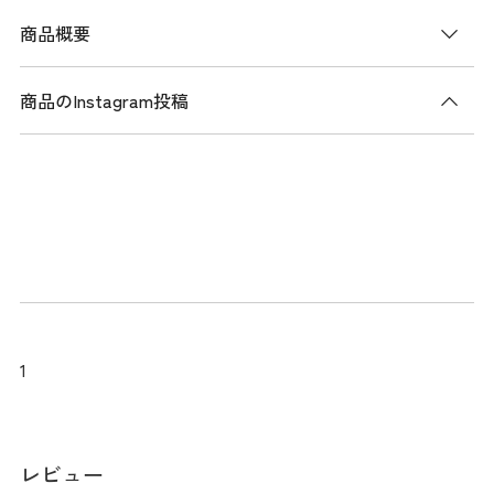
商品概要
商品のInstagram投稿
商品説明
ライトでドライタッチなタイプライター素材を使用した、ハ
イブリッドショートパンツ。 軽快で快適な着用感を提供しま
す。ストレッチ性もあり、動きやすさを確保しています。 身
頃の切り替え部分に大きめのポケットを追加し、スポーティ
ーな印象を与えています。シンプルでありながら機能性にも
優れた一着で、暑い夏には最適なショートパンツです。
メーカー品番：THMA540
1
サイズ
レビュー