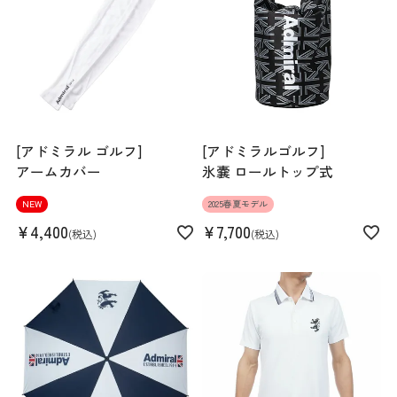
素材
本体:ナイロン85% ポリウレタン15% 別布部
分:ポリエステル95% ポリウレタン5%
生産国
中国
機能
ストレッチ
[アドミラル ゴルフ]
[アドミラルゴルフ]
アームカバー
氷嚢 ロールトップ式
NEW
2025春夏モデル
¥
4,400
¥
7,700
税込
税込