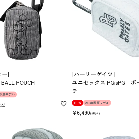
ニー]
[パーリーゲイツ]
 BALL POUCH
ユニセックス PGisPG 
チ
6年春夏モデル
NEW
2026年春夏モデル
税込
¥
6,490
税込