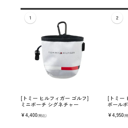
全てのメンズウェア
全てのレディースウェア
全てのバッグ
全てのアクセサリー
Admiral GOLF
半袖シャツ
半袖シャツ
帽子
キャ
DISNE
全てのセール
メンズウェア
全ての練習器
パッティング
ベスト
ベスト
キャディバッグ・スタンド
マーカー
MARSQUEST
アウター
アウター
グローブ
キャ
MASTE
アクセサリー
ショートパンツ
ショートパンツ
トートバッグ
ヘッドカバー
NEW ERA
インナー
スカート
氷嚢・保冷バッ
ラウ
OKER
インナー
ポーチ
ファイスカバー
PING APPAREL
レイン
小物
クラ
PRO 
QUICK MASTER
TOMMY
White Beauty
ELEC
シューズ
TOUR TEE
その
全てのシューズ
シューレス（紐）
プ
ダイヤルタイプ
[トミー ヒルフィガー ゴルフ]
[トミー
ミニポーチ シグネチャー
ボールポ
¥
4,400
¥
4,950
(税込)
(