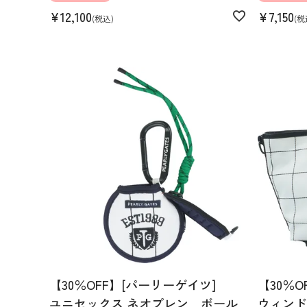
¥
12,100
¥
7,150
税込
税
【30％OFF】[パーリーゲイツ]
【30％O
ユニセックス ネオプレン ボール
ウィンド