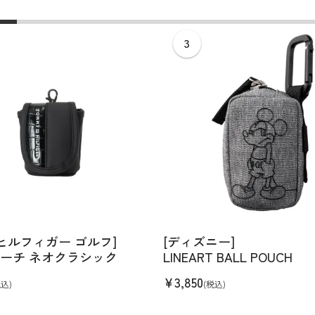
ディバッグ
Y
長袖シャツ
長袖シャツ
ソックス
キャディバッグ・カート
Jack Bunny!!
セーター・トレー
セーター・トレー
ベルト
レディースウェア
バッグ
スイング
ディバッグ・キャスター付き
R BUNNY EDITION
ボトムス
ボトムス
サングラス
ボストンバッグ
new balance
ロングパンツ
ロングパンツ
ティー
グ
ンドバッグ
U
レイン
キュロット
レッグウォーマー
シューズケース
PEARLY GATES
ワンピース
アンブレラ（傘）
ブケース
SENDR
トラベルカバー
Psycho Bunny
 HILFIGER GOLF
TRAVISMATHEW
TRON
SUNMOUNTAIN
他ブランド
タイ
 ヒルフィガー ゴルフ]
[ディズニー]
ーチ ネオクラシック
LINEART BALL POUCH
¥
3,850
税込)
(税込)