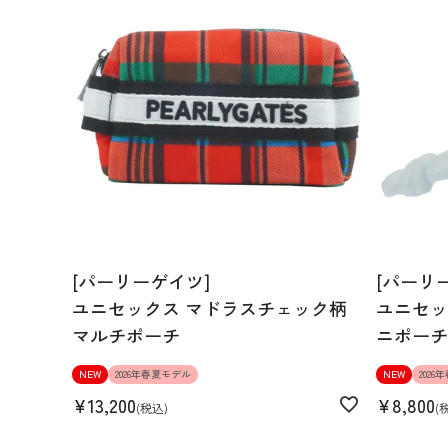
[パーリーゲイツ]
[パーリ
ユニセックス マドラスチェック柄
ユニセッ
マルチポーチ
ニポーチ
NEW
2026年春夏モデル
NEW
202
¥
13,200
¥
8,800
税込