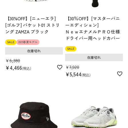
【30%OFF】[ニューエラ]
【30％OFF】[マスターバニ
[ゴルフ] バケット01 ストリ
ーエディション]
ング ZAMZA ブラック
ＮｅｗエナメルＰＲＯ仕様
ドライバー用ヘッドカバー
SALE
2025春夏モデル
SALE
在庫切れ
在庫切れ
¥
6,380
¥
7,920
¥
4,466
税込
¥
5,544
税込