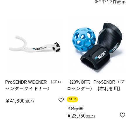
3
件中
1
-
3
件表示
ProSENDR WIDENER （プロ
【20％OFF】ProSENDR（プ
センダーワイドナー）
ロセンダー）【右利き用】
¥
41,800
SALE
税込
¥
29,700
¥
23,760
税込