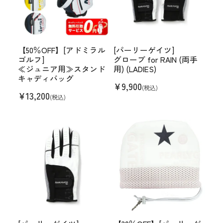
【50％OFF】[アドミラル
[パーリーゲイツ]
ゴルフ]
グローブ for RAIN (両手
≪ジュニア用≫スタンド
用) (LADIES)
キャディバッグ
¥
9,900
(税込)
¥
13,200
(税込)