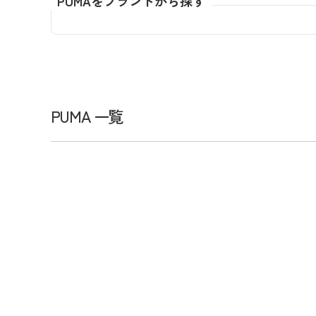
PUMAをブランドから探す
全てのメンズウェア
全てのレディースウェア
全てのバッグ
全てのアクセサリー
Admiral GOLF
半袖シャツ
半袖シャツ
帽子
キャ
DISNE
全てのセール
メンズウェア
全ての練習器
パッティング
ベスト
ベスト
キャディバッグ・スタンド
マーカー
MARSQUEST
アウター
アウター
グローブ
キャ
MASTE
アクセサリー
ショートパンツ
ショートパンツ
トートバッグ
ヘッドカバー
NEW ERA
インナー
スカート
氷嚢・保冷バッ
ラウ
OKER
インナー
ポーチ
ファイスカバー
PING APPAREL
レイン
小物
クラ
PRO 
QUICK MASTER
TOMMY
PUMA 一覧
White Beauty
ELEC
シューズ
TOUR TEE
その
全てのシューズ
シューレス（紐）
プ
ダイヤルタイプ