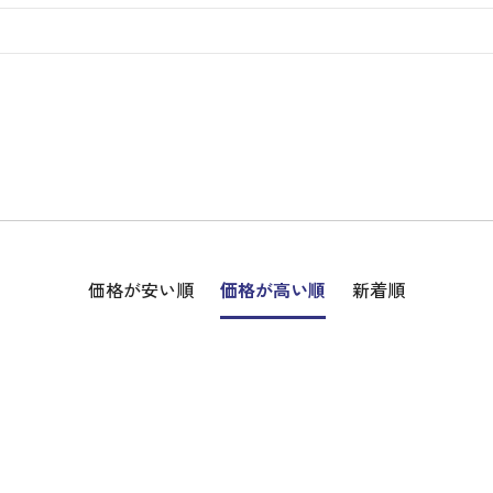
ディバッグ
Y
長袖シャツ
長袖シャツ
ソックス
キャディバッグ・カート
Jack Bunny!!
セーター・トレー
セーター・トレー
ベルト
レディースウェア
バッグ
スイング
ディバッグ・キャスター付き
R BUNNY EDITION
ボトムス
ボトムス
サングラス
ボストンバッグ
new balance
ロングパンツ
ロングパンツ
ティー
グ
ンドバッグ
U
レイン
キュロット
レッグウォーマー
シューズケース
PEARLY GATES
ワンピース
アンブレラ（傘）
ブケース
SENDR
トラベルカバー
Psycho Bunny
 HILFIGER GOLF
TRAVISMATHEW
TRON
SUNMOUNTAIN
他ブランド
タイ
価格が安い順
価格が高い順
新着順