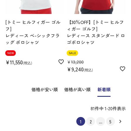
[トミー ヒルフィガー ゴル
【30％OFF】[トミー ヒルフ
フ]
ィガー ゴルフ]
レディース ベ-シックフラ
レディース スタンダード ロ
ッグ ポロシャツ
ゴポロシャツ
NEW
SALE
¥
11,550
¥
13,200
税込
¥
9,240
税込
価格が安い順
価格が高い順
新着順
81
件中
1
-
20
件表示
1
2
…
5