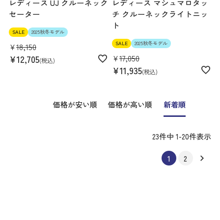
レディース UJ クルーネック
レディース マシュマロタッ
セーター
チ クルーネックライトニッ
ト
SALE
2025秋冬モデル
SALE
2025秋冬モデル
¥
18,150
¥
17,050
¥
12,705
税込
¥
11,935
税込
価格が安い順
価格が高い順
新着順
23
件中
1
-
20
件表示
1
2