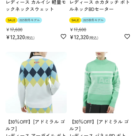
レディース カルイシ 軽量モ
レディース ホカタッチ ボト
ックネックスウェット
ルネックBDセーター
SALE
2025秋冬モデル
SALE
2025秋冬モデル
¥
17,600
¥
17,600
¥
12,320
¥
12,320
税込
税込
【30％OFF】[アドミラル ゴ
【30％OFF】[アドミラル ゴ
ルフ]
ルフ]
レディース アーガイル ボト
レディース パネルBD ボト