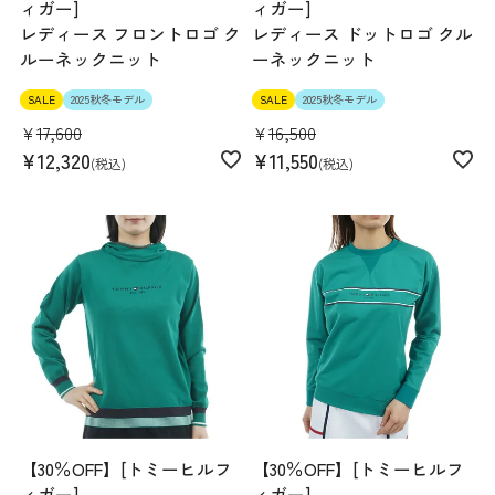
ィガー]
ィガー]
レディース フロントロゴ ク
レディース ドットロゴ クル
ルーネックニット
ーネックニット
SALE
2025秋冬モデル
SALE
2025秋冬モデル
¥
17,600
¥
16,500
¥
12,320
¥
11,550
税込
税込
【30％OFF】[トミーヒルフ
【30％OFF】[トミーヒルフ
ィガー]
ィガー]