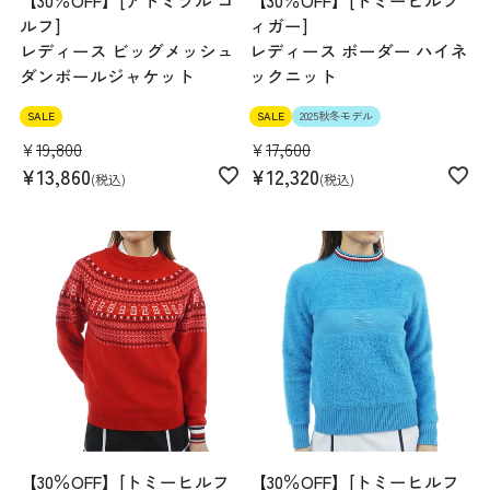
【30％OFF】[アドミラル ゴ
【30％OFF】[トミーヒルフ
ルフ]
ィガー]
レディース ビッグメッシュ
レディース ボーダー ハイネ
ダンボールジャケット
ックニット
SALE
SALE
2025秋冬モデル
¥
19,800
¥
17,600
¥
13,860
¥
12,320
税込
税込
【30％OFF】[トミーヒルフ
【30％OFF】[トミーヒルフ