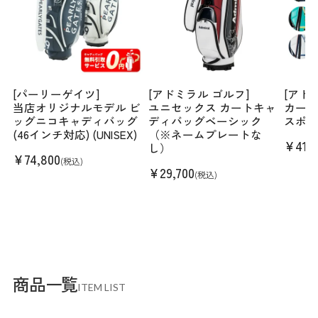
[パーリーゲイツ]
[アドミラル ゴルフ]
[アド
当店オリジナルモデル ビ
ユニセックス カートキャ
カート
ッグニコキャディバッグ
ディバッグベーシック
スポー
(46インチ対応) (UNISEX)
（※ネームプレートな
¥
41,
し）
¥
74,800
(税込)
¥
29,700
(税込)
商品一覧
ITEM LIST