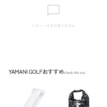
ネームプレート素材:シリコン ※本表示は実
寸となります。またアパレル商品タグのサイ
ズ表記は目安となります。
素材
ポリエステル×合成皮革(PU)
レビューはまだありません
生産国
中国
YAMANI GOLFおすすめ
check this out