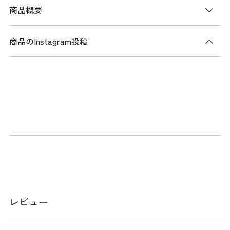
商品概要
商品のInstagram投稿
商品説明
ライトウェイトシリーズのスタンドキャディバッグ。織り目
の光沢が特徴のリップ生地とマット合皮を使用。Admiralの定
番的なロゴを使用。控えめなトーナルロゴのブラックとユニ
オンジャッグモチーフが特徴のトリコロールで2色展開となっ
ている。口枠9型4分割、セパレーター3分割。
メーカー品番：ADMG5BC6
スペック
レビュー
サイズ
口径:9型 / クラブ対応長さ:46インチ / 仕切分
割:4分割 / 重量:2.8kg / クラブ収納数:14本 /