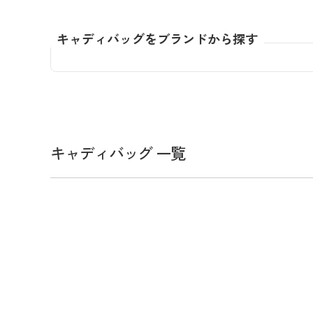
全てのメンズウェア
全てのレディースウェア
全てのバッグ
全てのアクセサリー
Admiral GOLF
半袖シャツ
半袖シャツ
帽子
キャ
DISNE
全てのセール
メンズウェア
全ての練習器
パッティング
キャディバッグをブランドから探す
ベスト
ベスト
キャディバッグ・スタンド
マーカー
MARSQUEST
アウター
アウター
グローブ
キャ
MASTE
アクセサリー
ショートパンツ
ショートパンツ
トートバッグ
ヘッドカバー
NEW ERA
インナー
スカート
氷嚢・保冷バッ
ラウ
OKER
インナー
ポーチ
ファイスカバー
PING APPAREL
レイン
小物
クラ
PRO 
QUICK MASTER
TOMMY
White Beauty
ELEC
シューズ
キャディバッグ 一覧
TOUR TEE
その
全てのシューズ
シューレス（紐）
プ
ダイヤルタイプ