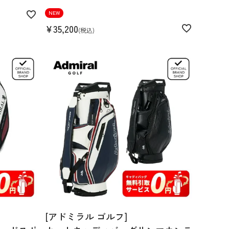
NEW
¥
35,200
税込
[アドミラル ゴルフ]