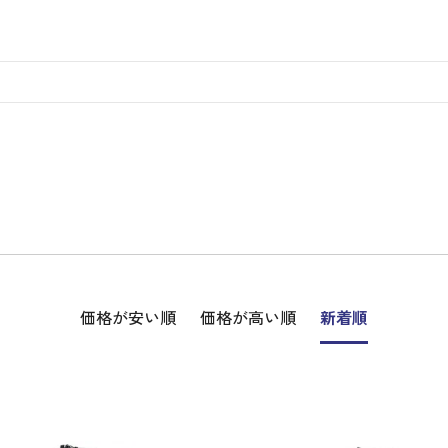
ディバッグ
Y
長袖シャツ
長袖シャツ
ソックス
キャディバッグ・カート
Jack Bunny!!
セーター・トレー
セーター・トレー
ベルト
レディースウェア
バッグ
スイング
ディバッグ・キャスター付き
R BUNNY EDITION
ボトムス
ボトムス
サングラス
ボストンバッグ
new balance
ロングパンツ
ロングパンツ
ティー
グ
ンドバッグ
U
レイン
キュロット
レッグウォーマー
シューズケース
PEARLY GATES
ワンピース
アンブレラ（傘）
ブケース
SENDR
トラベルカバー
Psycho Bunny
 HILFIGER GOLF
TRAVISMATHEW
TRON
SUNMOUNTAIN
他ブランド
タイ
価格が安い順
価格が高い順
新着順