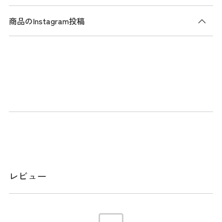
商品のInstagram投稿
商品説明
UJモノグラムシリーズ。全9個のポケットを備え、右サイド
には差し込み保冷ポケットを配置。パイプハンドルで小回り
のきく設計。アップリケと刺繍によるロゴがアクセント。口
枠9型5分割、セパレーター3分割。
メーカー品番：ADMG6AC7
スペック
レビュー
サイズ
口径:9.0型 / クラブ対応長さ:46インチ / 仕切
分割:5分割 / 重量:3.5kg / クラブ収納数:14本
※本表示は実寸となります。