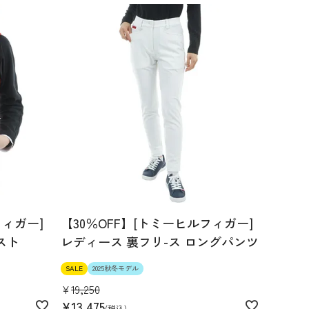
フィガー]
【30％OFF】[トミーヒルフィガー]
スト
レディース 裏フリ-ス ロングパンツ
SALE
2025秋冬モデル
¥
19,250
¥
13,475
税込