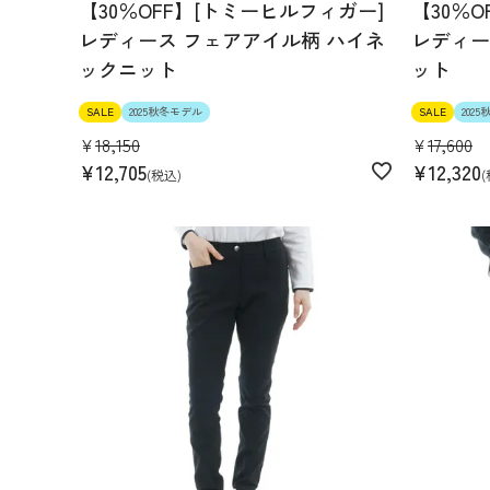
【30％OFF】[トミーヒルフィガー]
【30％
レディース フェアアイル柄 ハイネ
レディー
ックニット
ット
SALE
2025秋冬モデル
SALE
202
¥
18,150
¥
17,600
¥
12,705
¥
12,320
税込