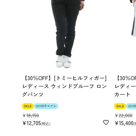
【30％OFF】[トミーヒルフィガー]
【30％
レディース ウィンドプルーフ ロン
レディー
グパンツ
カート
SALE
2025秋冬モデル
SALE
202
¥
18,150
¥
22,000
¥
12,705
¥
15,400
税込