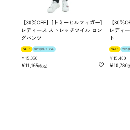
【30％OFF】[トミーヒルフィガー]
【30％
レディース ストレッチツイル ロン
レディー
グパンツ
ト
SALE
2025秋冬モデル
SALE
202
¥
15,950
¥
15,400
¥
11,165
¥
10,780
税込