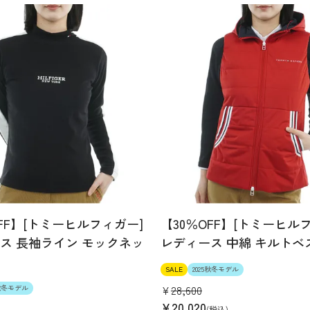
OFF】[トミーヒルフィガー]
【30％OFF】[トミーヒル
ス 長袖ライン モックネッ
レディース 中綿 キルトベ
SALE
2025秋冬モデル
¥
28,600
5秋冬モデル
¥
20,020
税込