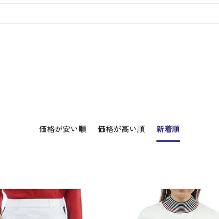
ディバッグ
Y
長袖シャツ
長袖シャツ
ソックス
キャディバッグ・カート
Jack Bunny!!
セーター・トレー
セーター・トレー
ベルト
レディースウェア
バッグ
スイング
ディバッグ・キャスター付き
R BUNNY EDITION
ボトムス
ボトムス
サングラス
ボストンバッグ
new balance
ロングパンツ
ロングパンツ
ティー
グ
ンドバッグ
U
レイン
キュロット
レッグウォーマー
シューズケース
PEARLY GATES
ワンピース
アンブレラ（傘）
ブケース
SENDR
トラベルカバー
Psycho Bunny
 HILFIGER GOLF
TRAVISMATHEW
TRON
SUNMOUNTAIN
他ブランド
タイ
価格が安い順
価格が高い順
新着順