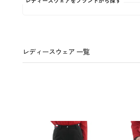
レディースウェアをブランドから探す
全てのメンズウェア
全てのレディースウェア
全てのバッグ
全てのアクセサリー
Admiral GOLF
半袖シャツ
半袖シャツ
帽子
キャ
DISNE
全てのセール
メンズウェア
全ての練習器
パッティング
ベスト
ベスト
キャディバッグ・スタンド
マーカー
MARSQUEST
アウター
アウター
グローブ
キャ
MASTE
アクセサリー
ショートパンツ
ショートパンツ
トートバッグ
ヘッドカバー
NEW ERA
インナー
スカート
氷嚢・保冷バッ
ラウ
OKER
インナー
ポーチ
ファイスカバー
PING APPAREL
レイン
小物
クラ
PRO 
QUICK MASTER
TOMMY
レディースウェア 一覧
White Beauty
ELEC
シューズ
TOUR TEE
その
全てのシューズ
シューレス（紐）
プ
ダイヤルタイプ