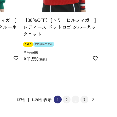
フィガー]
【30％OFF】[トミーヒルフィガー]
クルーネ
レディース ドットロゴ クルーネッ
クニット
SALE
2025秋冬モデル
¥
16,500
¥
11,550
税込
137
件中
1
-
20
件表示
1
2
…
7