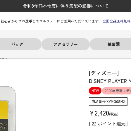
令和8年熊本地震に伴う集配の影響について
初心者からプロ選手までゴルファーにご愛用いただいています
全国全品送料無料
バッグ
アクセサリー
練習器
LAYE…
[ディズニー]
DISNEY PLAYER 
NEW
2026年春夏モデ
ーヒルフィガー
ーヒルフィガー
ーヒルフィガー
ーヒルフィガー
ーヒルフィガー
ーヒルフィガー
ーヒルフィガー
# パーリーゲイツ
# パーリーゲイツ
# パーリーゲイツ
# パーリーゲイツ
# パーリーゲイツ
# パーリーゲイツ
# パーリーゲイツ
商品番号
XYMG6SM2
¥
2,420
税込
[
22
ポイント還元 ]