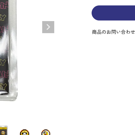
ディバッグ
Y
長袖シャツ
長袖シャツ
ソックス
キャディバッグ・カート
Jack Bunny!!
セーター・トレー
セーター・トレー
ベルト
レディースウェア
バッグ
スイング
ディバッグ・キャスター付き
R BUNNY EDITION
ボトムス
ボトムス
サングラス
ボストンバッグ
new balance
ロングパンツ
ロングパンツ
ティー
グ
ンドバッグ
U
レイン
キュロット
レッグウォーマー
シューズケース
PEARLY GATES
ワンピース
アンブレラ（傘）
商品のお問い合わ
ブケース
SENDR
トラベルカバー
Psycho Bunny
 HILFIGER GOLF
TRAVISMATHEW
TRON
SUNMOUNTAIN
他ブランド
タイ