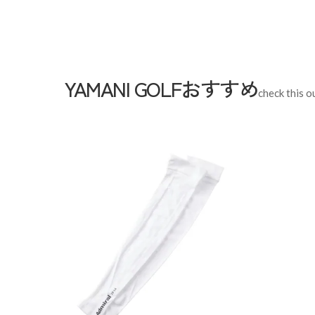
YAMANI GOLFおすすめ
check this o