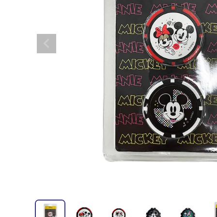
全てのメンズウェア
全てのレディースウェア
全てのバッグ
全てのアクセサリー
Admiral GOLF
半袖シャツ
半袖シャツ
帽子
キャ
DISNE
全てのセール
メンズウェア
全ての練習器
パッティング
ベスト
ベスト
キャディバッグ・スタンド
マーカー
MARSQUEST
アウター
アウター
グローブ
キャ
MASTE
アクセサリー
ショートパンツ
ショートパンツ
トートバッグ
ヘッドカバー
NEW ERA
インナー
スカート
氷嚢・保冷バッ
ラウ
OKER
インナー
ポーチ
ファイスカバー
PING APPAREL
レイン
小物
クラ
PRO 
QUICK MASTER
TOMMY
White Beauty
ELEC
シューズ
TOUR TEE
その
全てのシューズ
シューレス（紐）
プ
ダイヤルタイプ