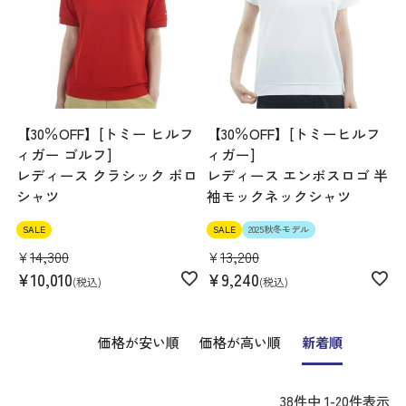
【30％OFF】[トミー ヒルフ
【30％OFF】[トミーヒルフ
ィガー ゴルフ]
ィガー]
レディース クラシック ポロ
レディース エンボスロゴ 半
シャツ
袖モックネックシャツ
SALE
SALE
2025秋冬モデル
¥
14,300
¥
13,200
¥
10,010
¥
9,240
税込
税込
価格が安い順
価格が高い順
新着順
38
件中
1
-
20
件表示