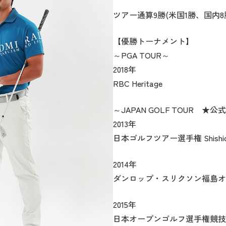
ディバッグ
長袖シャツ
長袖シャツ
ソックス
キャディバッグ・カート
セーター・トレー
セーター・トレー
ベルト
ツアー通算9勝(米国1勝、国内8
Y
レディースウェア
Jack Bunny!!
バッグ
スイング
ディバッグ・キャスター付き
ボトムス
ボトムス
サングラス
ボストンバッグ
ロングパンツ
ロングパンツ
ティー
R BUNNY EDITION
new balance
【優勝トーナメント】
グ
ンドバッグ
レイン
キュロット
レッグウォーマー
シューズケース
ワンピース
アンブレラ（傘）
U
PEARLY GATES
～PGA TOUR～
ブケース
トラベルカバー
2018年
SENDR
Psycho Bunny
RBC Heritage
 HILFIGER GOLF
TRAVISMATHEW
TRON
SUNMOUNTAIN
～JAPAN GOLF TOUR ★
他ブランド
2013年
タイ
日本ゴルフツアー選手権 Shishido
2014年
ダンロップ・スリクソン福島オ
2015年
日本オープンゴルフ選手権競技