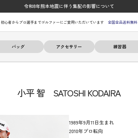
令和8年熊本地震に伴う集配の影響について
初心者からプロ選手までゴルファーにご愛用いただいています
全国全品送料無料
バッグ
アクセサリー
練習器
小平 智 SATOSHI KODAIRA
# パーリーゲイツ
# パーリーゲイツ
# パーリーゲイツ
# パーリーゲイツ
# パーリーゲイツ
# 秋冬ウェア
# 秋冬ウェア
# 秋冬ウェア
# 秋冬ウェア
# 秋冬ウェア
# パーリーゲイツ
# パーリーゲイツ
# 秋冬ウェア
# 秋冬ウェア
1989年9月11日生まれ
2010年プロ転向