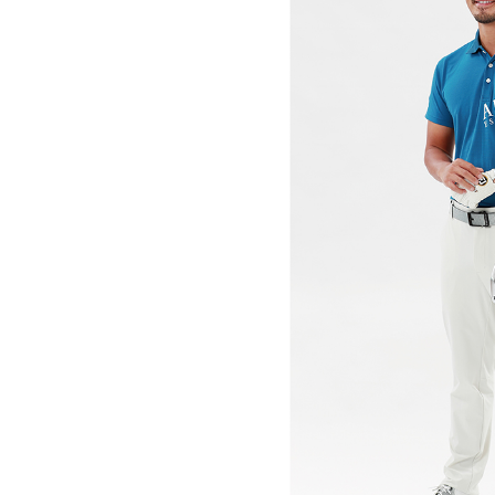
全てのメンズウェア
全てのレディースウェア
全てのバッグ
全てのアクセサリー
半袖シャツ
半袖シャツ
帽子
キャ
全てのセール
Admiral GOLF
メンズウェア
DISNE
全ての練習器
パッティング
ベスト
ベスト
キャディバッグ・スタンド
マーカー
アウター
アウター
グローブ
キャ
アクセサリー
MARSQUEST
MASTE
ショートパンツ
ショートパンツ
トートバッグ
ヘッドカバー
インナー
スカート
氷嚢・保冷バッ
ラウ
NEW ERA
OKER
インナー
ポーチ
ファイスカバー
レイン
小物
クラ
PING APPAREL
PRO 
QUICK MASTER
TOMMY
White Beauty
ELEC
シューズ
TOUR TEE
その
全てのシューズ
シューレス（紐）
プ
ダイヤルタイプ