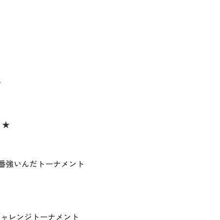
ズ
 ★
が一番強いんだトーナメント
チャレンジトーナメント