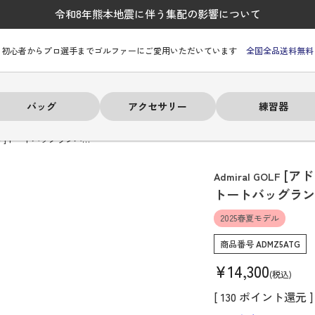
令和8年熊本地震に伴う集配の影響について
初心者からプロ選手までゴルファーにご愛用いただいています
全国全品送料無料
バッグ
アクセサリー
練習器
フ]トートバッグランパ…
[ア
Admiral GOLF
トートバッグラ
2025春夏モデル
ーヒルフィガー
ーヒルフィガー
ーヒルフィガー
ーヒルフィガー
ーヒルフィガー
ーヒルフィガー
ーヒルフィガー
# パーリーゲイツ
# パーリーゲイツ
# パーリーゲイツ
# パーリーゲイツ
# パーリーゲイツ
# パーリーゲイツ
# パーリーゲイツ
商品番号
ADMZ5ATG
¥
14,300
税込
[
130
ポイント還元 ]