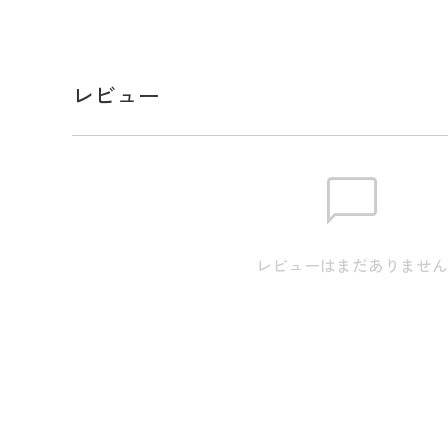
り、充実した収納が特徴です。
スペック
レビュー
サイズ
W38cm×D18cm×H38cm
素材
合成皮革(PU)
生産国
中国
レビューはまだありませ