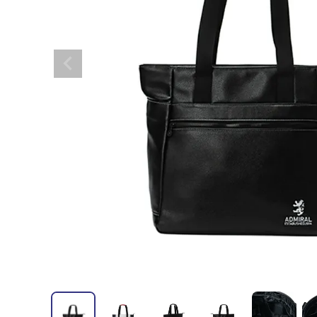
全てのメンズウェア
全てのレディースウェア
全てのバッグ
全てのアクセサリー
Admiral GOLF
半袖シャツ
半袖シャツ
帽子
キャ
DISNE
全てのセール
メンズウェア
全ての練習器
パッティング
ベスト
ベスト
キャディバッグ・スタンド
マーカー
MARSQUEST
アウター
アウター
グローブ
キャ
MASTE
アクセサリー
ショートパンツ
ショートパンツ
トートバッグ
ヘッドカバー
NEW ERA
インナー
スカート
氷嚢・保冷バッ
ラウ
OKER
インナー
ポーチ
ファイスカバー
PING APPAREL
レイン
小物
クラ
PRO 
QUICK MASTER
TOMMY
White Beauty
ELEC
シューズ
TOUR TEE
その
全てのシューズ
シューレス（紐）
プ
ダイヤルタイプ