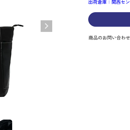
出荷倉庫：関西セ
ディバッグ
Y
長袖シャツ
長袖シャツ
ソックス
キャディバッグ・カート
Jack Bunny!!
セーター・トレー
セーター・トレー
ベルト
レディースウェア
バッグ
スイング
ディバッグ・キャスター付き
R BUNNY EDITION
ボトムス
ボトムス
サングラス
ボストンバッグ
new balance
ロングパンツ
ロングパンツ
ティー
グ
ンドバッグ
U
レイン
キュロット
レッグウォーマー
シューズケース
PEARLY GATES
ワンピース
アンブレラ（傘）
ブケース
SENDR
トラベルカバー
Psycho Bunny
商品のお問い合わ
 HILFIGER GOLF
TRAVISMATHEW
TRON
SUNMOUNTAIN
他ブランド
タイ