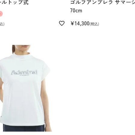
ールトップ式
ゴルフアンブレラ サマー
70cm
ル
¥
14,300
込
税込