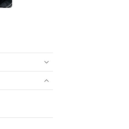
バッグ。ゴルフシーンに映
ブラックカラーが用意され
ポケットが装備されてお