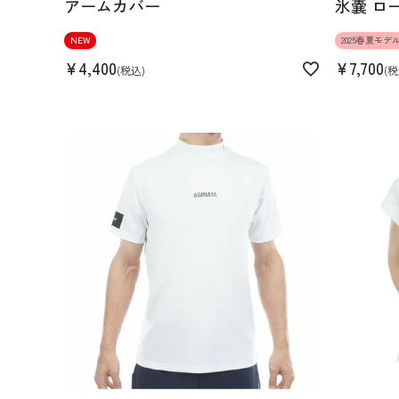
アームカバー
氷嚢 ロ
NEW
2025春夏モデ
¥
4,400
¥
7,700
税込
税