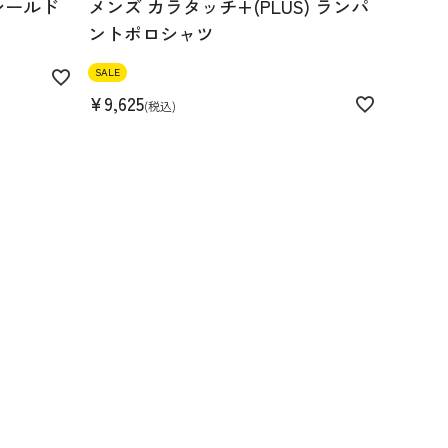
シールド
メンズ カラタッチ+(PLUS) ランパ
ントポロシャツ
SALE
¥
9,625
税込