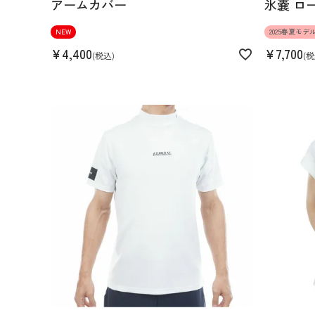
アームカバー
氷嚢 ロ
NEW
2025春夏モデ
¥
4,400
¥
7,700
税込
税