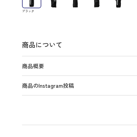
ブラック
商品について
商品概要
商品のInstagram投稿
商品説明
タイヤ付トラベルカバー。9型46インチまで対応。
運び簡単。使用時の注意:カバー使用時は寝かせて保
恐れがあります。