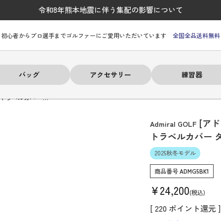
令和8年熊本地震に伴う集配の影響について
初心者からプロ選手までゴルファーにご愛用いただいています
全国全品送料無料
バッグ
アクセサリー
練習器
]トラベルカバー …
[ア
Admiral GOLF
トラベルカバー 
2025秋冬モデル
ーヒルフィガー
ーヒルフィガー
ーヒルフィガー
ーヒルフィガー
ーヒルフィガー
ーヒルフィガー
ーヒルフィガー
# パーリーゲイツ
# パーリーゲイツ
# パーリーゲイツ
# パーリーゲイツ
# パーリーゲイツ
# パーリーゲイツ
# パーリーゲイツ
商品番号
ADMG5BK1
¥
24,200
税込
[
220
ポイント還元 ]