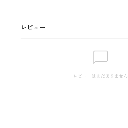
メーカー品番：ADMG5BK1
スペック
レビュー
サイズ
トラベルカバー（対応口径）:9
ります。またアパレル商品タグ
ます。
素材
ポリエステル
生産国
中国
レビューはまだありませ