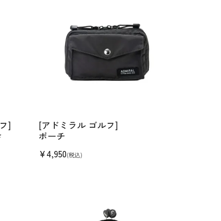
フ]
[アドミラル ゴルフ]
き
ポーチ
¥
4,950
(税込)