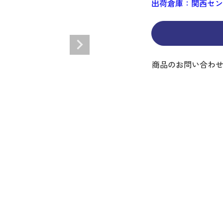
出荷倉庫：関西セ
ディバッグ
Y
長袖シャツ
長袖シャツ
ソックス
キャディバッグ・カート
Jack Bunny!!
セーター・トレー
セーター・トレー
ベルト
レディースウェア
バッグ
スイング
ディバッグ・キャスター付き
R BUNNY EDITION
ボトムス
ボトムス
サングラス
ボストンバッグ
new balance
ロングパンツ
ロングパンツ
ティー
グ
ンドバッグ
U
レイン
キュロット
レッグウォーマー
シューズケース
PEARLY GATES
ワンピース
アンブレラ（傘）
ブケース
SENDR
トラベルカバー
Psycho Bunny
商品のお問い合わ
 HILFIGER GOLF
TRAVISMATHEW
TRON
SUNMOUNTAIN
他ブランド
タイ