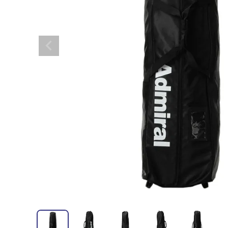
全てのメンズウェア
全てのレディースウェア
全てのバッグ
全てのアクセサリー
Admiral GOLF
半袖シャツ
半袖シャツ
帽子
キャ
DISNE
全てのセール
メンズウェア
全ての練習器
パッティング
ベスト
ベスト
キャディバッグ・スタンド
マーカー
MARSQUEST
アウター
アウター
グローブ
キャ
MASTE
アクセサリー
ショートパンツ
ショートパンツ
トートバッグ
ヘッドカバー
NEW ERA
インナー
スカート
氷嚢・保冷バッ
ラウ
OKER
インナー
ポーチ
ファイスカバー
PING APPAREL
レイン
小物
クラ
PRO 
QUICK MASTER
TOMMY
White Beauty
ELEC
シューズ
TOUR TEE
その
全てのシューズ
シューレス（紐）
プ
ダイヤルタイプ