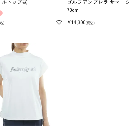
ールトップ式
ゴルフアンブレラ サマー
70cm
ル
¥
14,300
込
税込