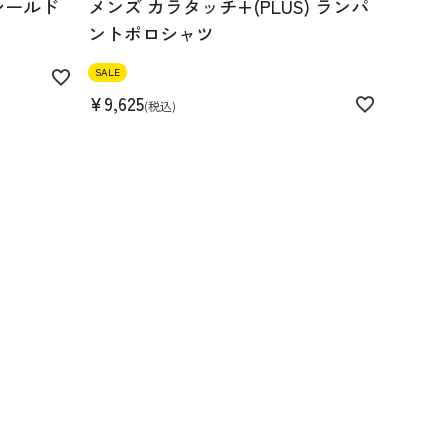
シールド
メンズ カラタッチ+(PLUS) ランパ
ントポロシャツ
SALE
¥
9,625
税込