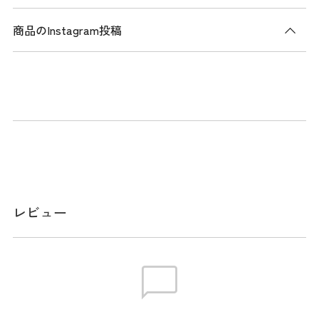
商品のInstagram投稿
商品説明
消臭機能マルチ巾着。ブラックベースの本体にイエローのロ
ゴと紐を使用したシンプルなデザイン。本体素材は高密度ポ
リエステルタフタを使用。消臭、制菌機能を持った溶剤を塗
布した裏地を使用。汚れたら洗濯が可能で洗濯10回以降も効
果の80%以上を維持する高耐久性。
メーカー品番：ADMZ5BE3
レビュー
※消臭機能について詳しくは
こちらから
。（外部サイトへ遷
移します）
スペック