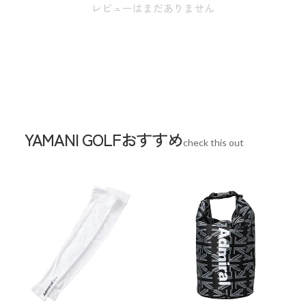
レビューはまだありません
サイズ
W34cm / H43cm ※本表示は実寸となります。
またアパレル商品タグのサイズ表記は目安と
なります。
素材
ポリエステル
生産国
中国
YAMANI GOLFおすすめ
check this out