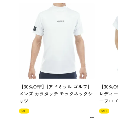
リエステル100%
生産国
中国
機能
撥水 ストレッチ 裏地付き(WH
【30％OFF】[アドミラル ゴルフ]
【30％O
メンズ カラタッチ モックネックシ
レディース
ャツ
ーフロゴ
SALE
SALE