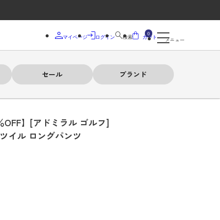
0
マイページ
ログイン
検索
カート
メニュー
セール
ブランド
％OFF】[アドミラル ゴルフ]
Yツイル ロングパンツ