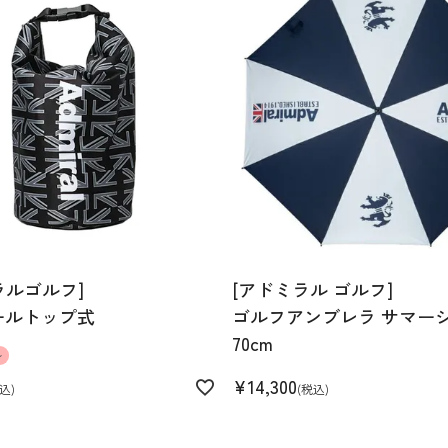
LL
ラルゴルフ]
[アドミラル ゴルフ]
ールトップ式
ゴルフアンブレラ サマー
70cm
ル
¥
14,300
込
税込
% WHTのみ裏地付き:ポ