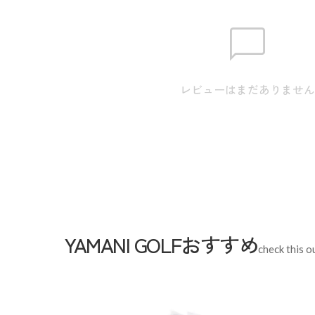
【S】裾幅:14.5cm / ウエスト:69.0cm / ヒップ:94.0cm
幅:18.5cm / 股上:24.5cm / 股下:75.0cm 【M】裾幅:15
ヒップ:97.0cm / ワタリ:30.0cm / 膝幅:19.5cm / 股上:2
【L】裾幅:16.5cm / ウエスト:75.0cm / ヒップ:100.0cm
レビューはまだありませ
幅:20.5cm / 股上:25.5cm / 股下:77.0cm 【LL】裾幅:1
ヒップ:103.0cm / ワタリ:32.0cm / 膝幅:21.5cm / 股上:
※本表示は実寸となります。またアパレル商品タグ
ます。
Waist
72cm
YAMANI GOLFおすすめ
Rise leng
check this o
Hip
97cm
Thickness of thigh
30cm
Inseam leng