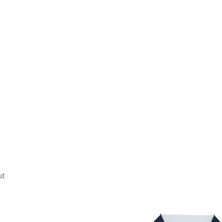
 / ワタリ:29.0cm / 膝
.5cm / ウエスト:72.0cm /
5.0cm / 股下:76.0cm
 / ワタリ:31.0cm / 膝
ん
7.5cm / ウエスト:78.0cm /
26.0cm / 股下:78.0cm
のサイズ表記は目安となり
th
25cm
ut
th
76cm