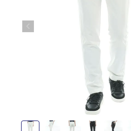
全てのメンズウェア
全てのレディースウェア
全てのバッグ
全てのアクセサリー
Admiral GOLF
半袖シャツ
半袖シャツ
帽子
キャ
DISNE
全てのセール
メンズウェア
全ての練習器
パッティング
ベスト
ベスト
キャディバッグ・スタンド
マーカー
MARSQUEST
アウター
アウター
グローブ
キャ
MASTE
アクセサリー
ショートパンツ
ショートパンツ
トートバッグ
ヘッドカバー
NEW ERA
インナー
スカート
氷嚢・保冷バッ
ラウ
OKER
インナー
ポーチ
ファイスカバー
PING APPAREL
レイン
小物
クラ
PRO 
QUICK MASTER
TOMMY
White Beauty
ELEC
シューズ
TOUR TEE
その
全てのシューズ
シューレス（紐）
プ
ダイヤルタイプ