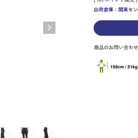
ディバッグ
Y
長袖シャツ
長袖シャツ
ソックス
キャディバッグ・カート
Jack Bunny!!
セーター・トレー
セーター・トレー
ベルト
レディースウェア
バッグ
出荷倉庫：関東セ
スイング
ディバッグ・キャスター付き
R BUNNY EDITION
ボトムス
ボトムス
サングラス
ボストンバッグ
new balance
ロングパンツ
ロングパンツ
ティー
グ
ンドバッグ
U
レイン
キュロット
レッグウォーマー
シューズケース
PEARLY GATES
ワンピース
アンブレラ（傘）
ブケース
SENDR
トラベルカバー
Psycho Bunny
商品のお問い合わ
 HILFIGER GOLF
TRAVISMATHEW
TRON
SUNMOUNTAIN
158cm / 51kg
他ブランド
タイ