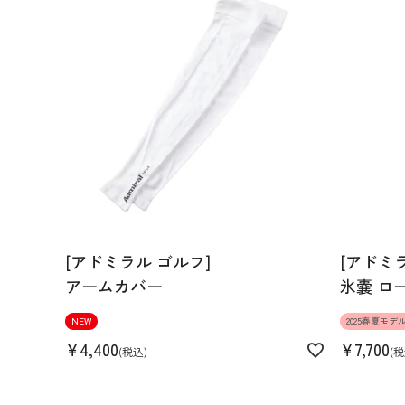
Hem width
15.5cm
S
M
L
158cm 51kgRecommended
M
Find out more on your body type
[アドミラル ゴルフ]
[アドミ
アームカバー
氷嚢 ロ
NEW
2025春夏モデ
スペック
¥
4,400
¥
7,700
税込
税
素材
ポリエステル92% ポリウレタン8