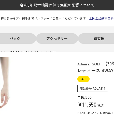
令和8年熊本地震に伴う集配の影響について
初心者からプロ選手までゴルファーにご愛用いただいています
全国全品送料無料
バッグ
アクセサリー
練習器
ンツ
【30％OFF】[アドミラル ゴルフ]…
【30
Admiral GOLF
レディース 4WA
SALE
ーヒルフィガー
ーヒルフィガー
ーヒルフィガー
ーヒルフィガー
ーヒルフィガー
ーヒルフィガー
ーヒルフィガー
# パーリーゲイツ
# パーリーゲイツ
# パーリーゲイツ
# パーリーゲイツ
# パーリーゲイツ
# パーリーゲイツ
# パーリーゲイツ
商品番号
ADLA614
¥
16,500
¥
11,550
税込
[
105
ポイント還元 ]