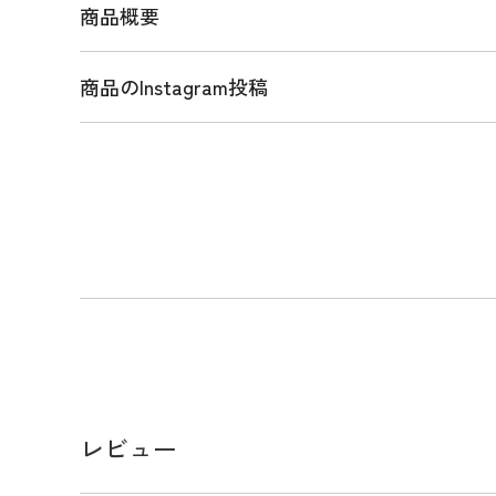
商品概要
商品のInstagram投稿
商品説明
撥水性とストレッチ性を備えた4WAYツイル素材を
手で滑らかな質感が特徴で、快適な着用感を提供し
ムシャーリング仕様で、締め付けを軽減しストレス
には刺繍ロゴが施されており、控えめなアクセント
サイズで約76cmのロング丈で、動きやすさとスタ
ます。WHTのみ裏地付き。
メーカー品番：ADLA614
レビュー
サイズ