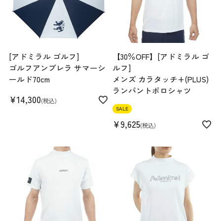
スペック
[アドミラル ゴルフ]
【30％OFF】[アドミラル ゴ
ゴルフアンブレラ サマーシ
ルフ]
ールド70cm
メンズ カラタッチ+(PLUS)
素材
ポリエステル100% 裏地:ポリエステル100%
ランパントポロシャツ
生産国
中国
¥
14,300
税込
機能
吸水速乾 ストレッチ 裏地付き
SALE
¥
9,625
税込