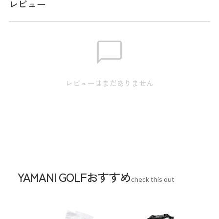
レビュー
メーカー品番：ADLA609
サイズ
【S】裾幅:52.5cm / ウエスト:71.0cm / ヒップ:93.0cm / 総
丈:42.0cm 【M】裾幅:54.0cm / ウエスト:74.0cm / ヒッ
レビューはまだありません
プ:96.0cm / 総丈:43.0cm 【L】裾幅:55.5cm / ウエスト:77.0cm
/ ヒップ:99.0cm / 総丈:44.0cm 【LL】裾幅:57.0cm / ウエス
ト:80.0cm / ヒップ:102.0cm / 総丈:45.0cm
※本表示は実寸となります。またアパレル商品タグのサイズ
表記は目安となります。
YAMANI GOLFおすすめ
check this out
Waist
74cm