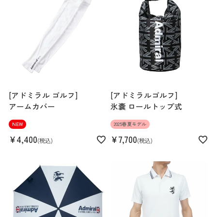
Hip
96cm
Length
43cm
Hem width
54cm
[アドミラル ゴルフ]
[アドミラルゴルフ]
アームカバー
氷嚢 ロールトップ式
NEW
2025春夏モデル
¥
4,400
¥
7,700
税込
税込
S
M
L
LL
159cm 51kgRecommended
M
Find out more on your body type