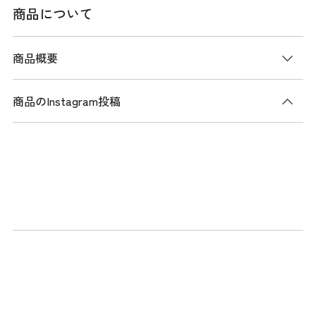
商品について
商品概要
商品のInstagram投稿
商品説明
ダンボール素材をオープンメッシュ状に編み上げた新素材を
使用したプルオンスカート。
軽量で通気性に優れており、快適な着用感を保ちます。吸水
速乾機能により汗を素早く吸収し乾かすため、快適な状態を
維持します。ストレッチ性も備えているため、スイングや歩
行時の動きに柔軟に対応します。デザインはシンプルで、控
えめなロゴ使いが特徴です。フロント寄りに配置されたサイ
ドポケットは使い勝手が良く、機能性を高めています。 同素
材のトップスでセットアップコーデも楽しめます。