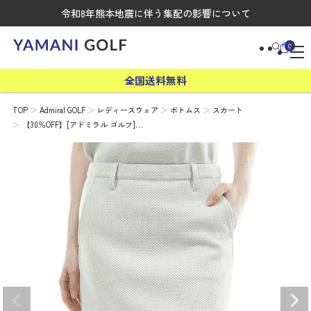
令和8年熊本地震に伴う集配の影響について
0
全国送料無料
TOP
Admiral GOLF
レディースウェア
ボトムス
スカート
【30％OFF】[アドミラル ゴルフ]…