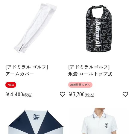
Waist
72cm
Hip
95cm
Length
45cm
Hem width
100cm
[アドミラル ゴルフ]
[アドミラルゴルフ]
アームカバー
氷嚢 ロールトップ式
NEW
2025春夏モデル
¥
4,400
¥
7,700
税込
税込
S
M
L
LL
159cm 51kgRecommended