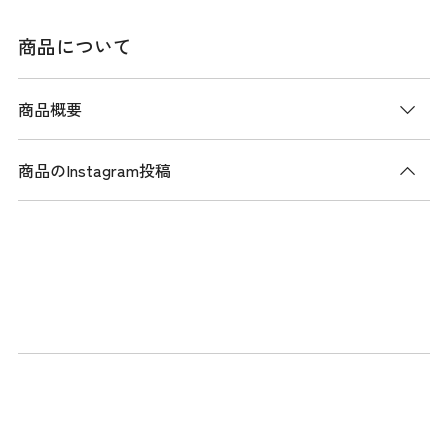
商品について
商品概要
商品のInstagram投稿
商品説明
撥水性とストレッチ性を備えた4WAYツイル素材を使用した
タイトスカート。薄手で滑らかな質感が特徴で、快適な着用
感を提供します。ウエストはバックゴムシャーリング仕様
で、締め付け感を軽減しストレスなく着用できます。サイド
には刺繍ロゴが施され、さりげないアクセントとなっていま
す。シルエットはタイトでありながら、フロントにボックス
プリーツを設けることで足さばきが良く、動きやすさを確保
しています。スカート丈はMサイズで約45cmの安心感のある