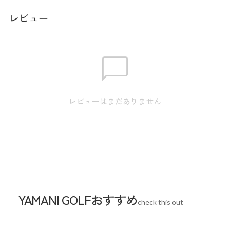
長さ。トップスを選ばない、コーディネートしやすい定番の
レビュー
デザインになっています。 WHTのみ裏地付き
メーカー品番：ADLA613
サイズ
【S】裾幅:97.0cm / ウエスト:69.0cm / ヒップ:92.0cm / 総
レビューはまだありません
丈:44.0cm 【M】裾幅:100.0cm / ウエスト:72.0cm / ヒッ
プ:95.0cm / 総丈:45.0cm 【L】裾幅:103.0cm / ウエスト:75.0cm
/ ヒップ:98.0cm / 総丈:46.0cm 【LL】裾幅:106.0cm / ウエス
ト:78.0cm / ヒップ:101.0cm / 総丈:47.0cm
※本表示は実寸となります。またアパレル商品タグのサイズ
表記は目安となります。
YAMANI GOLFおすすめ
check this out