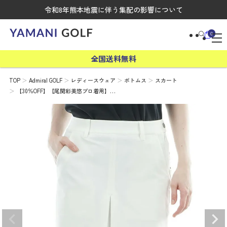
令和8年熊本地震に伴う集配の影響について
0
全国送料無料
TOP
Admiral GOLF
レディースウェア
ボトムス
スカート
【30％OFF】【尾関彩美悠プロ着用】…