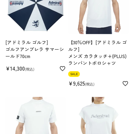
M
Find out more on your body type
[アドミラル ゴルフ]
【30％OFF】[アドミラル ゴ
スペック
ゴルフアンブレラ サマーシ
ルフ]
ールド70cm
メンズ カラタッチ+(PLUS)
ランパントポロシャツ
素材
ポリエステル92% ポリウレタン8% WHTの
¥
14,300
税込
み裏地付き:ポリエステル100%
SALE
生産国
中国
¥
9,625
税込
機能
撥水 ストレッチ 裏地付き(WHTのみ)