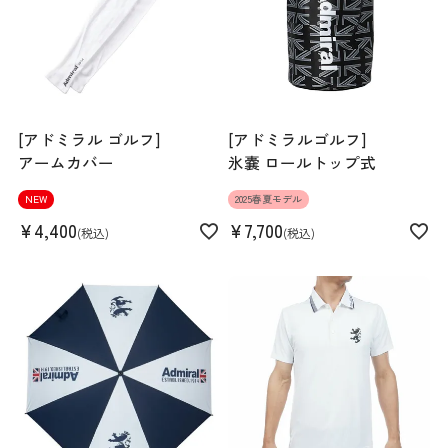
[アドミラル ゴルフ]
[アドミラルゴルフ]
アームカバー
氷嚢 ロールトップ式
Length
62cm
Hem width
47cm
NEW
2025春夏モデル
¥
4,400
¥
7,700
税込
税込
S
M
L
LL
160cm 57kgRecommended
L
Find out more on your body type