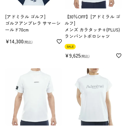
[アドミラル ゴルフ]
【30％OFF】[アドミラル ゴ
ゴルフアンブレラ サマーシ
ルフ]
ールド70cm
メンズ カラタッチ+(PLUS)
スペック
ランパントポロシャツ
¥
14,300
税込
素材
ポリエステル100%
SALE
生産国
中国
¥
9,625
税込
機能
吸水速乾 ストレッチ