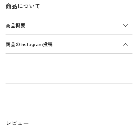
商品について
商品概要
商品のInstagram投稿
商品説明
ダンボール素材を大きなメッシュ状に編み上げた通気性の高
い新素材を使用したジャケット。軽量で動きやすく、吸水速
乾性にも優れているため、汗をかいても快適な着用感が持続
します。ストレッチ性もあり、スイングや移動時の体の動き
にしっかり対応します。フロントはジップ仕様で着脱がしや
すく、デザインはノーカラーのブルゾンタイプです。スポー
ティーすぎないシンプルな見た目で、練習着や移動時の着用
レビュー
にも適しています
メーカー品番：ADLA606