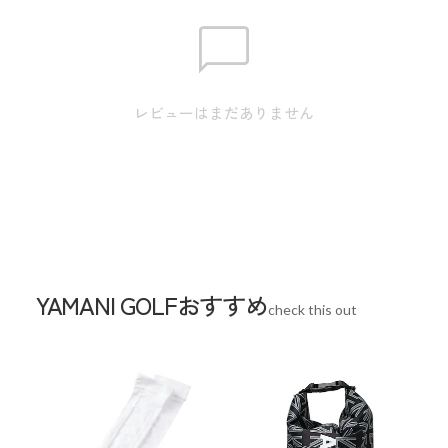
サイズ
【S】身丈:60.0cm / 肩幅:37.0cm / 身幅:49.0cm / 裾幅:45.0cm
レビューはまだありません
/ 袖丈:56.0cm 【M】身丈:62.0cm / 肩幅:39.0cm / 身幅:51.0cm
/ 裾幅:47.0cm / 袖丈:58.0cm 【L】身丈:64.0cm / 肩幅:41.0cm
/ 身幅:54.0cm / 裾幅:50.0cm / 袖丈:60.0cm 【LL】身
丈:66.0cm / 肩幅:43.0cm / 身幅:57.0cm / 裾幅:53.0cm / 袖
丈:62.0cm
※本表示は実寸となります。またアパレル商品タグのサイズ
YAMANI GOLFおすすめ
check this out
表記は目安となります。
Sleeve length
58cm
Shoulder width
39cm
Width
51cm