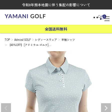
令和8年熊本地震に伴う集配の影響について
0
全国送料無料
TOP
Admiral GOLF
レディースウェア
半袖シャツ
【40％OFF】[アドミラル ゴルフ]…