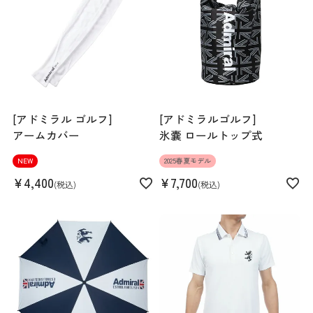
生産国
中国
機能
吸水速乾、ストレッチ
[アドミラル ゴルフ]
[アドミラルゴルフ]
アームカバー
氷嚢 ロールトップ式
NEW
2025春夏モデル
¥
4,400
¥
7,700
税込
税込