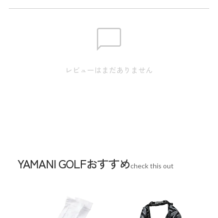
※実寸のため、商品タグのサイズ表記（目安）とは異なりま
す。
身丈61.5 / 肩巾36.5 / 身幅43.0 / 裾巾42.0 /
S
袖丈9.5
レビューはまだありません
身丈63.5 / 肩巾38.5 / 身幅46.0 / 裾巾45.0 /
M
袖丈10.0
身丈65.5 / 肩巾40.5 / 身幅49.0 / 裾巾48.0 /
L
袖丈10.5
身丈67.5 / 肩巾42.5 / 身幅52.0 / 裾巾51.0 /
LL
袖丈11.0
YAMANI GOLFおすすめ
check this out
スペック
素材
本体:ポリエステル100%、 別布:ポリエステル
100%