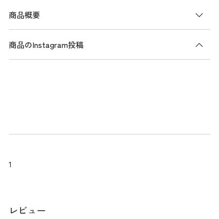
商品概要
商品のInstagram投稿
商品説明
汗を素早く吸収し、速やかに蒸散させる【スパッシー】素材
を使用したポロシャツ。 ブランドイニシャルをランダムに散
りばめたダンシングロゴプリントが特徴です。短めのキャッ
プスリーブとラウンドヘムカットが女性らしいシルエットを
作ります。 衿元の配色、ロゴ、そしてキャンディーのような
クリアラメボタンがデザインのアクセントとなっています。
ストレッチ性も備え、快適な着心地を提供します。
1
サイズ
レビュー