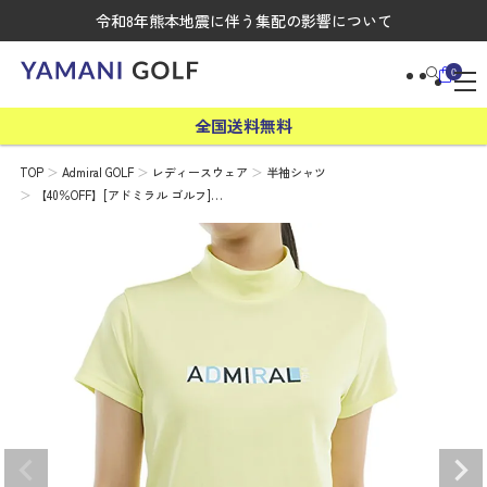
令和8年熊本地震に伴う集配の影響について
0
全国送料無料
TOP
Admiral GOLF
レディースウェア
半袖シャツ
【40％OFF】[アドミラル ゴルフ]…