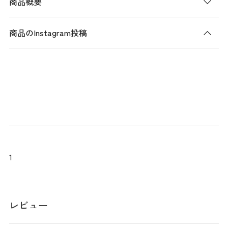
商品概要
商品のInstagram投稿
商品説明
発汗時にも常にドライな着心地を保つ「CARAT」素材を使用
した、ドライモックシャツ。 汗を素早く拡散し、肌面に汗が
戻るのを防ぐことで、快適な肌離れ性を維持し、べたつきを
軽減。汗冷えを抑える効果もあり、またUVカット機能も備え
ており、肌を守ります。 デザインには、カラーを組み合わせ
たボックスロゴプリントが施されており、スタイリッシュさ
を加えています。
1
サイズ
レビュー
※実寸のため、商品タグのサイズ表記（目安）とは異なりま