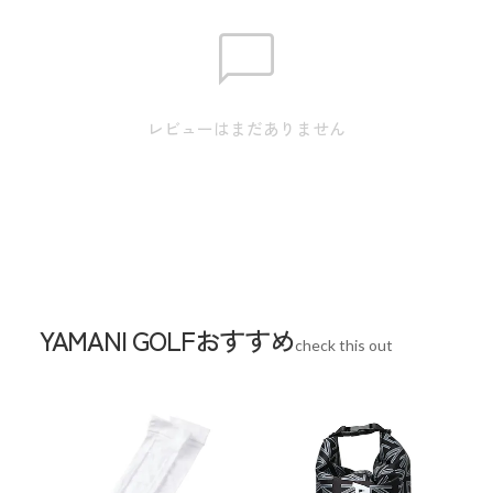
す。
身丈59.0 / 肩巾35.0 / 身幅43.0 / 裾巾44.0 /
S
袖丈14.5
レビューはまだありません
身丈61.0 / 肩巾37.0 / 身幅46.0 / 裾巾47.0 /
M
袖丈15.0
身丈63.0 / 肩巾39.0 / 身幅49.0 / 裾巾50.0 /
L
袖丈15.5
身丈65.0 / 肩巾41.0 / 身幅52.0 / 裾巾53.0 /
LL
袖丈16.0
YAMANI GOLFおすすめ
check this out
スペック
素材
ポリエステル100%
生産国
中国
機能
吸水速乾、UVカット