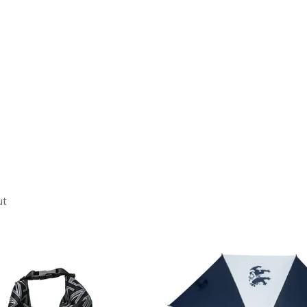
 【LL】裾幅:53.0cm / ウエス
※本表示は実寸となります。またア
ん
h
44.5cm
ut
LL