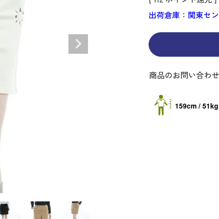
ディバッグ
Y
長袖シャツ
長袖シャツ
ソックス
キャディバッグ・カート
Jack Bunny!!
セーター・トレー
セーター・トレー
ベルト
レディースウェア
バッグ
出荷倉庫：関東セ
スイング
ディバッグ・キャスター付き
R BUNNY EDITION
ボトムス
ボトムス
サングラス
ボストンバッグ
new balance
ロングパンツ
ロングパンツ
ティー
グ
ンドバッグ
U
レイン
キュロット
レッグウォーマー
シューズケース
PEARLY GATES
ワンピース
アンブレラ（傘）
ブケース
SENDR
トラベルカバー
Psycho Bunny
商品のお問い合わ
 HILFIGER GOLF
TRAVISMATHEW
TRON
SUNMOUNTAIN
159cm / 51kg
他ブランド
タイ