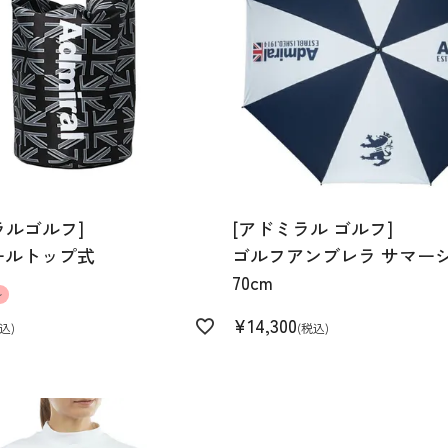
ラルゴルフ]
[アドミラル ゴルフ]
ールトップ式
ゴルフアンブレラ サマー
% ポリウレタン9%
70cm
ル
¥
14,300
込
税込