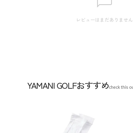
/ ウエスト:75.0cm / ヒップ:49.0cm / 総丈:45.5cm
ト:78.0cm / ヒップ:50.5cm / 総丈:46.5cm 
レビューはまだありませ
パレル商品タグのサイズ表記は目安となります。
Waist
72cm
Lengt
YAMANI GOLFおすすめ
Hem width
50cm
check this o
S
M
L