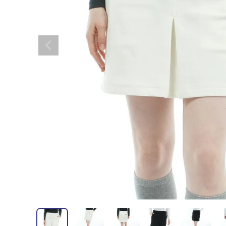
全てのメンズウェア
全てのレディースウェア
全てのバッグ
全てのアクセサリー
Admiral GOLF
半袖シャツ
半袖シャツ
帽子
キャ
DISNE
全てのセール
メンズウェア
全ての練習器
パッティング
ベスト
ベスト
キャディバッグ・スタンド
マーカー
MARSQUEST
アウター
アウター
グローブ
キャ
MASTE
アクセサリー
ショートパンツ
ショートパンツ
トートバッグ
ヘッドカバー
NEW ERA
インナー
スカート
氷嚢・保冷バッ
ラウ
OKER
インナー
ポーチ
ファイスカバー
PING APPAREL
レイン
小物
クラ
PRO 
QUICK MASTER
TOMMY
White Beauty
ELEC
シューズ
TOUR TEE
その
全てのシューズ
シューレス（紐）
プ
ダイヤルタイプ