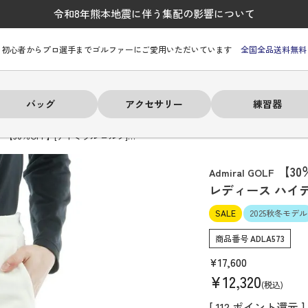
令和8年熊本地震に伴う集配の影響について
初心者からプロ選手までゴルファーにご愛用いただいています
全国全品送料無料
バッグ
アクセサリー
練習器
【30％OFF】[アドミラル ゴルフ]…
【30
Admiral GOLF
レディース ハイ
SALE
2025秋冬モデル
ーヒルフィガー
ーヒルフィガー
ーヒルフィガー
ーヒルフィガー
ーヒルフィガー
ーヒルフィガー
ーヒルフィガー
# パーリーゲイツ
# パーリーゲイツ
# パーリーゲイツ
# パーリーゲイツ
# パーリーゲイツ
# パーリーゲイツ
# パーリーゲイツ
商品番号
ADLA573
¥
17,600
¥
12,320
税込
[
112
ポイント還元 ]