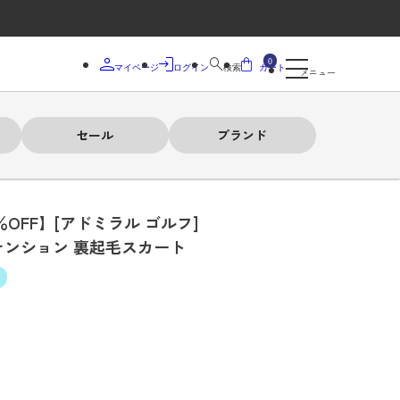
0
マイページ
ログイン
検索
カート
メニュー
セール
ブランド
％OFF】[アドミラル ゴルフ]
テンション 裏起毛スカート