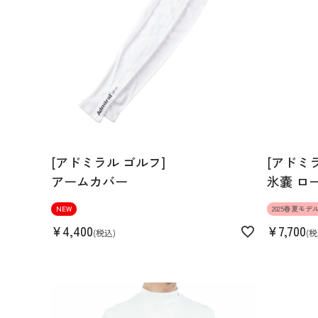
159cm 51kgRecommended
M
Find out more on your body type
スペック
[アドミラル ゴルフ]
[アドミ
アームカバー
氷嚢 ロ
素材
ナイロン63% ポリエステル28
NEW
2025春夏モデ
生産国
中国
¥
4,400
¥
7,700
税込
税
機能
裏起毛 ストレッチ 蓄熱保温