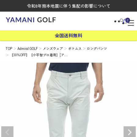
令和8年熊本地震に伴う集配の影響について
0
全国送料無料
TOP
Admiral GOLF
メンズウェア
ボトムス
ロングパンツ
【30％OFF】【小平智プロ着用】[ア…