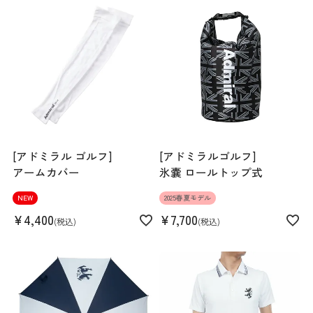
Rise length
24.5cm
Hip
100cm
Thickness of thigh
32.5cm
Inseam length
81cm
[アドミラル ゴルフ]
[アドミラルゴルフ]
アームカバー
氷嚢 ロールトップ式
Hem width
17cm
NEW
2025春夏モデル
¥
4,400
¥
7,700
税込
税込
M
L
LL
3L