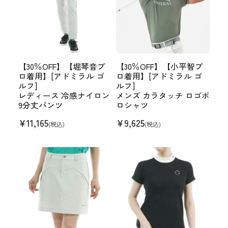
【30％OFF】【堀琴音プ
【30％OFF】【小平智プ
ロ着用】[アドミラル ゴ
ロ着用】[アドミラル ゴ
ルフ]
ルフ]
レディース 冷感ナイロン
メンズ カラタッチ ロゴポ
9分丈パンツ
ロシャツ
¥
11,165
¥
9,625
(税込)
(税込)