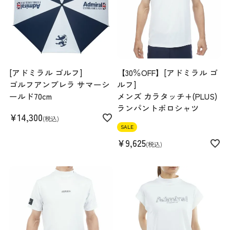
173cm 71kgRecommended
L
Find out more on your body type
[アドミラル ゴルフ]
【30％OFF】[アドミラル ゴ
ゴルフアンブレラ サマーシ
ルフ]
ールド70cm
メンズ カラタッチ+(PLUS)
スペック
ランパントポロシャツ
¥
14,300
税込
素材
ナイロン85% ポリウレタン15%
SALE
生産国
中国
¥
9,625
税込
機能
ストレッチ