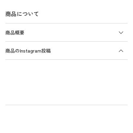
商品について
商品概要
商品のInstagram投稿
商品説明
冷感性に優れた薄手のナイロン混素材を使用したテーパード
パンツ。
肌に触れた際にひんやりとした感触があり、暑い季節でも快
適に着用いただけます。高いストレッチ性を備えており、ス
ムーズな動きをサポートします。ウエストの内側にはゴムを
採用し、締め付け感を軽減したストレスフリーな設計です。
複雑な切替デザインがスポーティーな印象。股下はLサイズ
で約81cmのロング丈となっています。