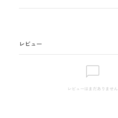
熱性に優れており、衣服内の温度上昇を抑えます。
早く吸収し、快適な着心地を維持します。接触冷感機
き。生地は汗染みを軽減し、不快感を抑制します。
柄と胸のランパント刺繍がアドミラルらしい1枚です
メーカー品番：ADMA635
レビュー
サイズ
【M】身丈:70.0cm / 肩幅:40.0cm / 身幅:48.0cm / 裾幅
【L】身丈:70.0cm / 肩幅:42.0cm / 身幅:51.0cm / 裾幅:
【LL】身丈:73.0cm / 肩幅:44.0cm / 身幅:54.0cm / 裾
レビューはまだありませ
【3L】身丈:76.0cm / 肩幅:46.0cm / 身幅:57.0cm / 裾幅
※本表示は実寸となります。またアパレル商品タグ
ます。