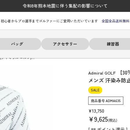
令和8年熊本地震に伴う集配の影響について
初心者からプロ選手までゴルファーにご愛用いただいています
全国全品送料無料
バッグ
アクセサリー
練習器
】[アドミラル ゴルフ]…
【30
Admiral GOLF
メンズ 汗染み防
SALE
ーヒルフィガー
ーヒルフィガー
ーヒルフィガー
ーヒルフィガー
ーヒルフィガー
ーヒルフィガー
ーヒルフィガー
# パーリーゲイツ
# パーリーゲイツ
# パーリーゲイツ
# パーリーゲイツ
# パーリーゲイツ
# パーリーゲイツ
# パーリーゲイツ
商品番号
ADMA635
¥
13,750
¥
9,625
税込
[
88
ポイント還元 ]