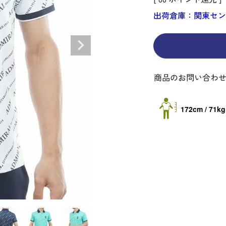
ディバッグ
Y
長袖シャツ
長袖シャツ
ソックス
キャディバッグ・カート
Jack Bunny!!
セーター・トレー
セーター・トレー
ベルト
レディースウェア
バッグ
出荷倉庫：関東セ
スイング
ディバッグ・キャスター付き
R BUNNY EDITION
ボトムス
ボトムス
サングラス
ボストンバッグ
new balance
ロングパンツ
ロングパンツ
ティー
グ
ンドバッグ
U
レイン
キュロット
レッグウォーマー
シューズケース
PEARLY GATES
ワンピース
アンブレラ（傘）
ブケース
SENDR
トラベルカバー
Psycho Bunny
商品のお問い合わ
 HILFIGER GOLF
TRAVISMATHEW
TRON
SUNMOUNTAIN
172cm / 71kg
他ブランド
タイ