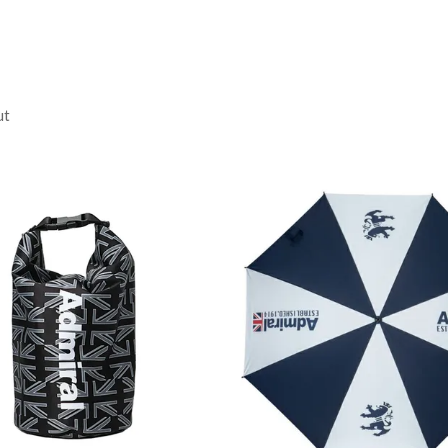
m
ut
51cm
3L