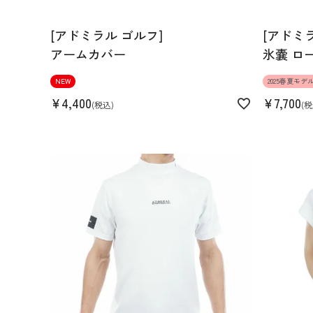
Find out more on your body type
[アドミラル ゴルフ]
[アドミ
アームカバー
氷嚢 ロ
NEW
2025春夏モデ
スペック
¥
4,400
¥
7,700
税込
税
素材
ポリエステル100% リブ:ポリエ
5%
生産国
中国
機能
汗染み防止 吸水速乾 UVカッ