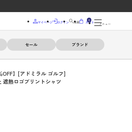
0
マイページ
ログイン
検索
カート
メニュー
セール
ブランド
％OFF】[アドミラル ゴルフ]
止 遮熱ロゴプリントシャツ