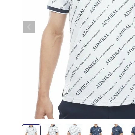
全てのメンズウェア
全てのレディースウェア
全てのバッグ
全てのアクセサリー
Admiral GOLF
半袖シャツ
半袖シャツ
帽子
キャ
DISNE
全てのセール
メンズウェア
全ての練習器
パッティング
ベスト
ベスト
キャディバッグ・スタンド
マーカー
MARSQUEST
アウター
アウター
グローブ
キャ
MASTE
アクセサリー
ショートパンツ
ショートパンツ
トートバッグ
ヘッドカバー
NEW ERA
インナー
スカート
氷嚢・保冷バッ
ラウ
OKER
インナー
ポーチ
ファイスカバー
PING APPAREL
レイン
小物
クラ
PRO 
QUICK MASTER
TOMMY
White Beauty
ELEC
シューズ
TOUR TEE
その
全てのシューズ
シューレス（紐）
プ
ダイヤルタイプ