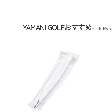
Sleeve length
21c
Shoulder width
42cm
Width
51cm
YAMANI GOLFおすすめ
check this o
Length
70cm
Hem width
M
L
LL
172cm 71kgRecommended
L