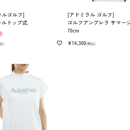
ラルゴルフ]
[アドミラル ゴルフ]
ールトップ式
ゴルフアンブレラ サマー
70cm
ル
¥
14,300
込
税込
ステル95% ポリウレタン
ト 接触冷感 遮熱