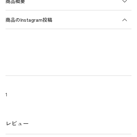
商品概要
商品のInstagram投稿
商品説明
吸水速乾性、UVカット機能、ストレッチ性に優れたポリエス
テル天竺素材を使用したパフォーマンスポロシャツ。 一見シ
ンプルなデザインですが、背面にはスイングのフィニッシュ
時にロゴが目立つようにプリントされています。 快適な着心
地と機能性を兼ね備えたシャツです。
1
サイズ
※実寸のため、商品タグのサイズ表記（目安）とは異なりま
レビュー
す。