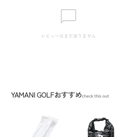
身丈67.0 / 肩巾40.0 / 身幅48.0 / 裾巾48.0 /
M
袖丈20.0
身丈70.0 / 肩巾42.0 / 身幅51.0 / 裾巾51.0 /
L
袖丈21.0
レビューはまだありません
身丈73.0 / 肩巾44.0 / 身幅54.0 / 裾巾54.0 /
LL
袖丈22.0
身丈76.0 / 肩巾46.0 / 身幅57.0 / 裾巾57.0 /
3L
袖丈23.0
スペック
YAMANI GOLFおすすめ
check this out
素材
本体:ポリエステル88%、ポリウレタン12%、
衿、:ポリエステル98%、ポリウレタン2%
生産国
中国
機能
吸水速乾、UVカット、ストレッチ