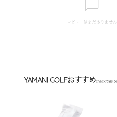
幅:59.0cm / 裄丈:89.0cm ※本表示は実寸とな
のサイズ表記は目安となります。
レビューはまだありませ
Sleeve length
Width
54cm
Length
71cm
Hem width
YAMANI GOLFおすすめ
check this o
M
L
LL
172cm 71kgRecommended