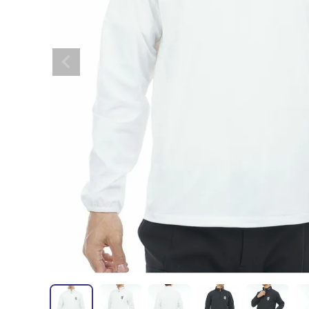
全てのメンズウェア
全てのレディースウェア
全てのバッグ
全てのアクセサリー
Admiral GOLF
半袖シャツ
半袖シャツ
帽子
キャ
DISNE
全てのセール
メンズウェア
全ての練習器
パッティング
ベスト
ベスト
キャディバッグ・スタンド
マーカー
MARSQUEST
アウター
アウター
グローブ
キャ
MASTE
アクセサリー
ショートパンツ
ショートパンツ
トートバッグ
ヘッドカバー
NEW ERA
インナー
スカート
氷嚢・保冷バッ
ラウ
OKER
インナー
ポーチ
ファイスカバー
PING APPAREL
レイン
小物
クラ
PRO 
QUICK MASTER
TOMMY
White Beauty
ELEC
シューズ
TOUR TEE
その
全てのシューズ
シューレス（紐）
プ
ダイヤルタイプ