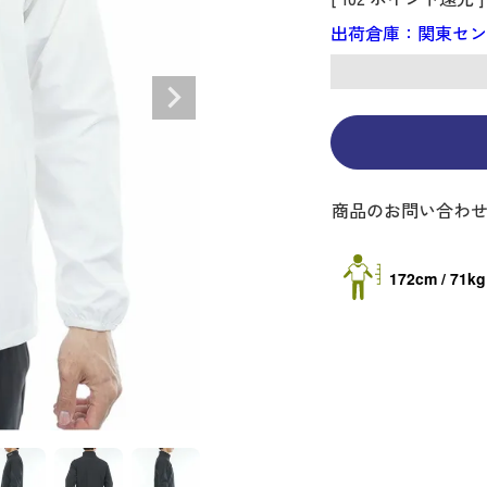
ディバッグ
Y
長袖シャツ
長袖シャツ
ソックス
キャディバッグ・カート
Jack Bunny!!
セーター・トレー
セーター・トレー
ベルト
レディースウェア
バッグ
出荷倉庫：関東セ
スイング
ディバッグ・キャスター付き
R BUNNY EDITION
ボトムス
ボトムス
サングラス
ボストンバッグ
new balance
ロングパンツ
ロングパンツ
ティー
グ
ンドバッグ
U
レイン
キュロット
レッグウォーマー
シューズケース
PEARLY GATES
ワンピース
アンブレラ（傘）
ブケース
SENDR
トラベルカバー
Psycho Bunny
 HILFIGER GOLF
TRAVISMATHEW
TRON
SUNMOUNTAIN
商品のお問い合わ
他ブランド
172cm / 71kg
タイ