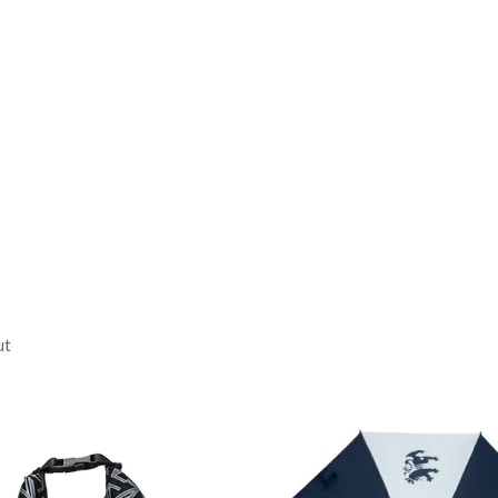
ります。またアパレル商品タグ
ん
85cm
53cm
ut
3L