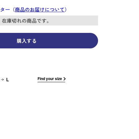
コーディネイト
コーディネイト
コーディネイト
コーディネイト
コーディネイト
コーディネイト
コーディネイト
ナー
ナー
ンター（
商品のお届けについて
）
新着商品
新着商品
新着商品
新着商品
新着商品
新着商品
新着商品
在庫切れの商品です。
セール
セール
セール
セール
セール
セール
セール
購入する
せ
Find your size
L