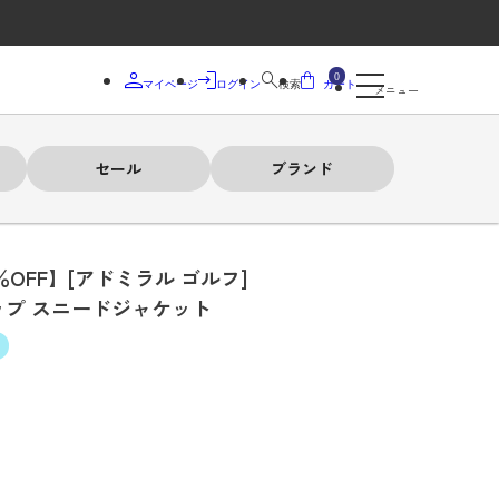
0
マイページ
ログイン
検索
カート
メニュー
セール
ブランド
％OFF】[アドミラル ゴルフ]
ップ スニードジャケット