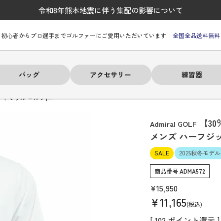
令和8年熊本地震に伴う集配の影響について
初心者からプロ選手までゴルファーにご愛用いただいています
全国全品送料無料
バッグ
アクセサリー
練習器
[アドミラル ゴルフ]…
【30
Admiral GOLF
メンズ ハーフジ
SALE
2025秋冬モデル
ーヒルフィガー
ーヒルフィガー
ーヒルフィガー
ーヒルフィガー
ーヒルフィガー
ーヒルフィガー
ーヒルフィガー
# パーリーゲイツ
# パーリーゲイツ
# パーリーゲイツ
# パーリーゲイツ
# パーリーゲイツ
# パーリーゲイツ
# パーリーゲイツ
商品番号
ADMA572
¥
15,950
¥
11,165
税込
[
102
ポイント還元 ]