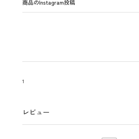
商品のInstagram投稿
商品説明
軽量でストレッチ性のあるタフタ素材を使用した、
ドジャケット。撥水機能を備えており、天候の変化
す。滑りの良い表面感で、羽織りとしてはもちろん
インナーとしても活用可能です。シンプルなデザイ
宝する機能性と実用性の高い一着です。
メーカー品番：ADMA572
1
サイズ
レビュー
【M】身丈:71.0cm / 身幅:51.0cm / 裾幅:50.0cm / 裄
丈:71.0cm / 身幅:54.0cm / 裾幅:53.0cm / 裄丈:85.0
幅:57.0cm / 裾幅:56.0cm / 裄丈:87.0cm 【3L】身丈:77