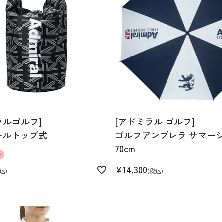
ラルゴルフ]
[アドミラル ゴルフ]
ールトップ式
ゴルフアンブレラ サマー
70cm
ル
¥
14,300
込
税込