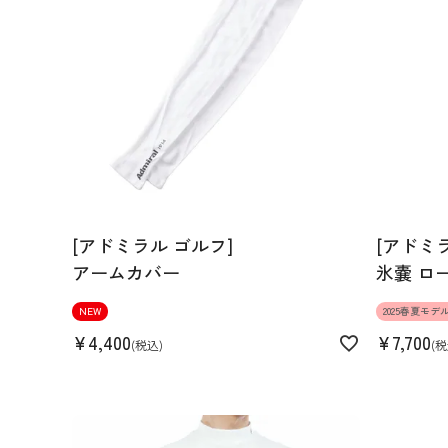
L
Find out more on your body type
スペック
素材
ナイロン88% ポリウレタン12%
[アドミラル ゴルフ]
[アドミ
生産国
中国
アームカバー
氷嚢 ロ
機能
撥水 ストレッチ
NEW
2025春夏モデ
¥
4,400
¥
7,700
税込
税